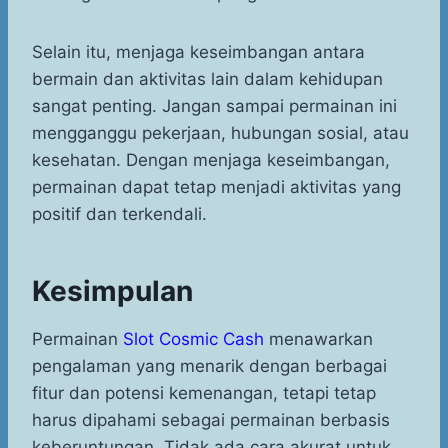
Selain itu, menjaga keseimbangan antara
bermain dan aktivitas lain dalam kehidupan
sangat penting. Jangan sampai permainan ini
mengganggu pekerjaan, hubungan sosial, atau
kesehatan. Dengan menjaga keseimbangan,
permainan dapat tetap menjadi aktivitas yang
positif dan terkendali.
Kesimpulan
Permainan
Slot Cosmic Cash
menawarkan
pengalaman yang menarik dengan berbagai
fitur dan potensi kemenangan, tetapi tetap
harus dipahami sebagai permainan berbasis
keberuntungan. Tidak ada cara akurat untuk