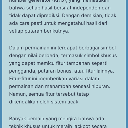
number generator (RNG), yang memastikan
bahwa setiap hasil bersifat independen dan
tidak dapat diprediksi. Dengan demikian, tidak
ada cara pasti untuk mengetahui hasil dari
setiap putaran berikutnya.
Dalam permainan ini terdapat berbagai simbol
dengan nilai berbeda, termasuk simbol khusus
yang dapat memicu fitur tambahan seperti
pengganda, putaran bonus, atau fitur lainnya.
Fitur-fitur ini memberikan variasi dalam
permainan dan menambah sensasi hiburan.
Namun, semua fitur tersebut tetap
dikendalikan oleh sistem acak.
Banyak pemain yang mengira bahwa ada
teknik khusus untuk meraih jackpot secara