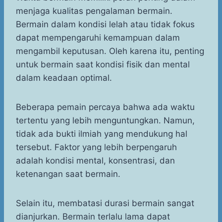
menjaga kualitas pengalaman bermain.
Bermain dalam kondisi lelah atau tidak fokus
dapat mempengaruhi kemampuan dalam
mengambil keputusan. Oleh karena itu, penting
untuk bermain saat kondisi fisik dan mental
dalam keadaan optimal.
Beberapa pemain percaya bahwa ada waktu
tertentu yang lebih menguntungkan. Namun,
tidak ada bukti ilmiah yang mendukung hal
tersebut. Faktor yang lebih berpengaruh
adalah kondisi mental, konsentrasi, dan
ketenangan saat bermain.
Selain itu, membatasi durasi bermain sangat
dianjurkan. Bermain terlalu lama dapat