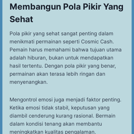
Membangun Pola Pikir Yang
Sehat
Pola pikir yang sehat sangat penting dalam
menikmati permainan seperti Cosmic Cash.
Pemain harus memahami bahwa tujuan utama
adalah hiburan, bukan untuk mendapatkan
hasil tertentu. Dengan pola pikir yang benar,
permainan akan terasa lebih ringan dan
menyenangkan.
Mengontrol emosi juga menjadi faktor penting.
Ketika emosi tidak stabil, keputusan yang
diambil cenderung kurang rasional. Bermain
dalam kondisi tenang akan membantu
meningkatkan kualitas pengalaman.