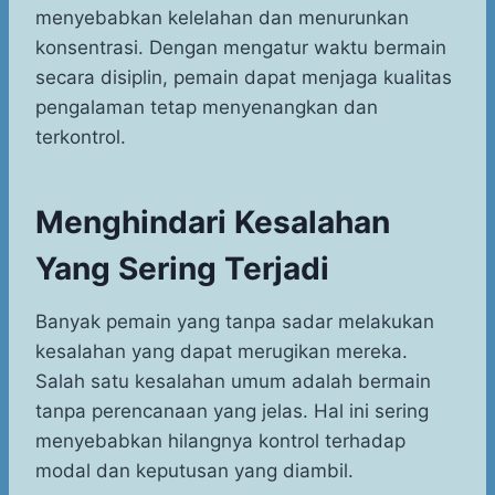
menyebabkan kelelahan dan menurunkan
konsentrasi. Dengan mengatur waktu bermain
secara disiplin, pemain dapat menjaga kualitas
pengalaman tetap menyenangkan dan
terkontrol.
Menghindari Kesalahan
Yang Sering Terjadi
Banyak pemain yang tanpa sadar melakukan
kesalahan yang dapat merugikan mereka.
Salah satu kesalahan umum adalah bermain
tanpa perencanaan yang jelas. Hal ini sering
menyebabkan hilangnya kontrol terhadap
modal dan keputusan yang diambil.