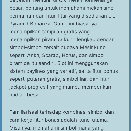
Sebelum memulai untuk meraih kemenangan
besar, penting untuk memahami mekanisme
permainan dan fitur-fitur yang disediakan oleh
Pyramid Bonanza. Game ini biasanya
menampilkan tampilan grafis yang
menampilkan piramida kuno lengkap dengan
simbol-simbol terkait budaya Mesir kuno,
seperti Ankh, Scarab, Horus, dan simbol
piramida itu sendiri. Slot ini menggunakan
sistem paylines yang variatif, serta fitur bonus
seperti putaran gratis, simbol liar, dan fitur
jackpot progresif yang mampu memberikan
hadiah besar.
Familiarisasi terhadap kombinasi simbol dan
cara kerja fitur bonus adalah kunci utama.
Misalnya, memahami simbol mana yang