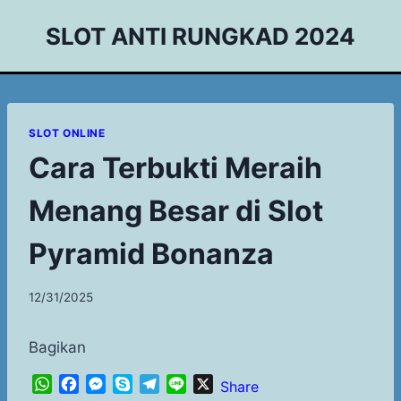
Skip
SLOT ANTI RUNGKAD 2024
to
content
SLOT ONLINE
Cara Terbukti Meraih
Menang Besar di Slot
Pyramid Bonanza
12/31/2025
Bagikan
W
F
M
S
T
L
X
Share