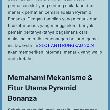
permainan slot yang sedang naik daun dan
menarik perhatian pemain adalah Pyramid
Bonanza. Dengan tampilan yang menarik dan
fitur-fitur bonus yang menggiurkan, banyak
pemain bertanya-tanya bagaimana cara
maksimal meraih kemenangan besar di game
ini. Dibawah ini
SLOT ANTI RUNGKAD 2024
akan memberikan informasi menarik yang wajib
anda ketahui.
Memahami Mekanisme &
Fitur Utama Pyramid
Bonanza