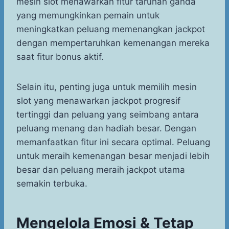
mesin slot menawarkan fitur taruhan ganda
yang memungkinkan pemain untuk
meningkatkan peluang memenangkan jackpot
dengan mempertaruhkan kemenangan mereka
saat fitur bonus aktif.
Selain itu, penting juga untuk memilih mesin
slot yang menawarkan jackpot progresif
tertinggi dan peluang yang seimbang antara
peluang menang dan hadiah besar. Dengan
memanfaatkan fitur ini secara optimal. Peluang
untuk meraih kemenangan besar menjadi lebih
besar dan peluang meraih jackpot utama
semakin terbuka.
Mengelola Emosi & Tetap