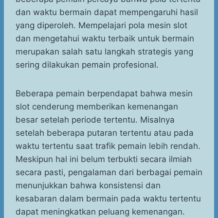
dan waktu bermain dapat mempengaruhi hasil
yang diperoleh. Mempelajari pola mesin slot
dan mengetahui waktu terbaik untuk bermain
merupakan salah satu langkah strategis yang
sering dilakukan pemain profesional.
Beberapa pemain berpendapat bahwa mesin
slot cenderung memberikan kemenangan
besar setelah periode tertentu. Misalnya
setelah beberapa putaran tertentu atau pada
waktu tertentu saat trafik pemain lebih rendah.
Meskipun hal ini belum terbukti secara ilmiah
secara pasti, pengalaman dari berbagai pemain
menunjukkan bahwa konsistensi dan
kesabaran dalam bermain pada waktu tertentu
dapat meningkatkan peluang kemenangan.