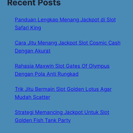
Recent Posts
Panduan Lengkap Menang Jackpot di Slot
Safari King
Cara Jitu Menang Jackpot Slot Cosmic Cash
Dengan Akurat
Rahasia Maxwin Slot Gates Of Olympus
Dengan Pola Anti Rungkad
Trik Jitu Bermain Slot Golden Lotus Agar
Mudah Scatter
Strategi Memancing Jackpot Untuk Slot
Golden Fish Tank Party