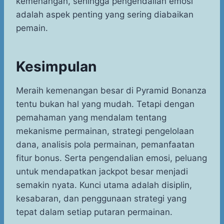
kemenangan, sehingga pengendalian emosi
adalah aspek penting yang sering diabaikan
pemain.
Kesimpulan
Meraih kemenangan besar di Pyramid Bonanza
tentu bukan hal yang mudah. Tetapi dengan
pemahaman yang mendalam tentang
mekanisme permainan, strategi pengelolaan
dana, analisis pola permainan, pemanfaatan
fitur bonus. Serta pengendalian emosi, peluang
untuk mendapatkan jackpot besar menjadi
semakin nyata. Kunci utama adalah disiplin,
kesabaran, dan penggunaan strategi yang
tepat dalam setiap putaran permainan.