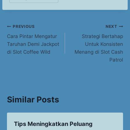
Post
PREVIOUS
NEXT
Cara Pintar Mengatur
Strategi Bertahap
navigation
Taruhan Demi Jackpot
Untuk Konsisten
di Slot Coffee Wild
Menang di Slot Cash
Patrol
Similar Posts
Tips Meningkatkan Peluang