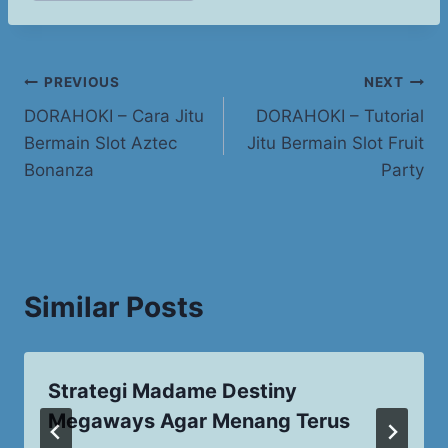
Post
PREVIOUS
NEXT
DORAHOKI – Cara Jitu
DORAHOKI – Tutorial
navigation
Bermain Slot Aztec
Jitu Bermain Slot Fruit
Bonanza
Party
Similar Posts
Strategi Madame Destiny
Megaways Agar Menang Terus