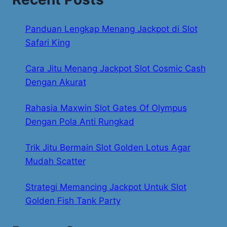
Panduan Lengkap Menang Jackpot di Slot
Safari King
Cara Jitu Menang Jackpot Slot Cosmic Cash
Dengan Akurat
Rahasia Maxwin Slot Gates Of Olympus
Dengan Pola Anti Rungkad
Trik Jitu Bermain Slot Golden Lotus Agar
Mudah Scatter
Strategi Memancing Jackpot Untuk Slot
Golden Fish Tank Party