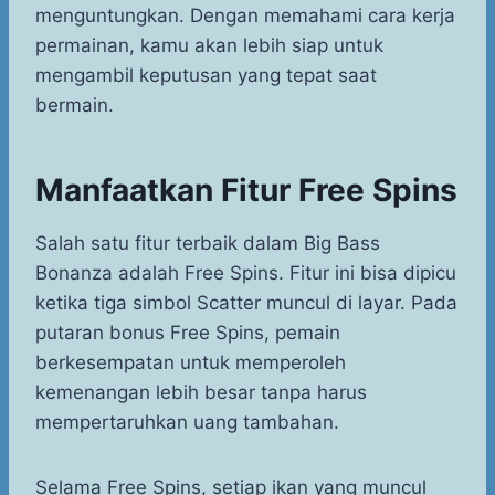
menguntungkan. Dengan memahami cara kerja
permainan, kamu akan lebih siap untuk
mengambil keputusan yang tepat saat
bermain.
Manfaatkan Fitur Free Spins
Salah satu fitur terbaik dalam Big Bass
Bonanza adalah Free Spins. Fitur ini bisa dipicu
ketika tiga simbol Scatter muncul di layar. Pada
putaran bonus Free Spins, pemain
berkesempatan untuk memperoleh
kemenangan lebih besar tanpa harus
mempertaruhkan uang tambahan.
Selama Free Spins, setiap ikan yang muncul