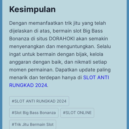
Kesimpulan
Dengan memanfaatkan trik jitu yang telah
dijelaskan di atas, bermain slot Big Bass
Bonanza di situs DORAHOKI akan semakin
menyenangkan dan menguntungkan. Selalu
ingat untuk bermain dengan bijak, kelola
anggaran dengan baik, dan nikmati setiap
momen permainan. Dapatkan update paling
menarik dan terdepan hanya di
SLOT ANTI
RUNGKAD 2024
.
Post
#
SLOT ANTI RUNGKAD 2024
Tags:
#
Slot Big Bass Bonanza
#
SLOT ONLINE
#
Trik Jitu Bermain Slot