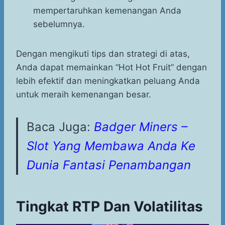
mempertaruhkan kemenangan Anda
sebelumnya.
Dengan mengikuti tips dan strategi di atas,
Anda dapat memainkan “Hot Hot Fruit” dengan
lebih efektif dan meningkatkan peluang Anda
untuk meraih kemenangan besar.
Baca Juga:
Badger Miners –
Slot Yang Membawa Anda Ke
Dunia Fantasi Penambangan
Tingkat RTP Dan Volatilitas