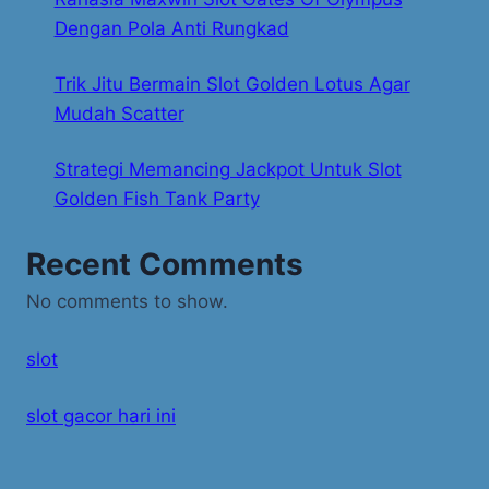
Dengan Pola Anti Rungkad
Trik Jitu Bermain Slot Golden Lotus Agar
Mudah Scatter
Strategi Memancing Jackpot Untuk Slot
Golden Fish Tank Party
Recent Comments
No comments to show.
slot
slot gacor hari ini