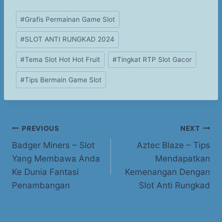
Post
#
Grafis Permainan Game Slot
Tags:
#
SLOT ANTI RUNGKAD 2024
#
Tema Slot Hot Hot Fruit
#
Tingkat RTP Slot Gacor
#
Tips Bermain Game Slot
Post
PREVIOUS
NEXT
Badger Miners – Slot
Aztec Blaze – Tips
navigation
Yang Membawa Anda
Mendapatkan
Ke Dunia Fantasi
Kemenangan Dengan
Penambangan
Slot Anti Rungkad