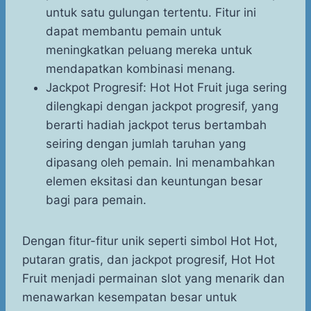
untuk satu gulungan tertentu. Fitur ini
dapat membantu pemain untuk
meningkatkan peluang mereka untuk
mendapatkan kombinasi menang.
Jackpot Progresif: Hot Hot Fruit juga sering
dilengkapi dengan jackpot progresif, yang
berarti hadiah jackpot terus bertambah
seiring dengan jumlah taruhan yang
dipasang oleh pemain. Ini menambahkan
elemen eksitasi dan keuntungan besar
bagi para pemain.
Dengan fitur-fitur unik seperti simbol Hot Hot,
putaran gratis, dan jackpot progresif, Hot Hot
Fruit menjadi permainan slot yang menarik dan
menawarkan kesempatan besar untuk