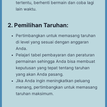
tertentu, berhenti bermain dan coba lagi
lain waktu.
2. Pemilihan Taruhan:
Pertimbangkan untuk memasang taruhan
di level yang sesuai dengan anggaran
Anda.
Pelajari tabel pembayaran dan peraturan
permainan sehingga Anda bisa membuat
keputusan yang tepat tentang taruhan
yang akan Anda pasang.
Jika Anda ingin meningkatkan peluang
menang, pertimbangkan untuk memasang
taruhan maksimum.