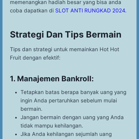
memenangkan hadiah besar yang bisa anda
coba dapatkan di
SLOT ANTI RUNGKAD 2024.
Strategi Dan Tips Bermain
Tips dan strategi untuk memainkan Hot Hot
Fruit dengan efektif:
1. Manajemen Bankroll:
Tetapkan batas berapa banyak uang yang
ingin Anda pertaruhkan sebelum mulai
bermain.
Jangan bermain dengan uang yang Anda
tidak mampu kehilangan.
Jika Anda kehilangan sejumlah uang