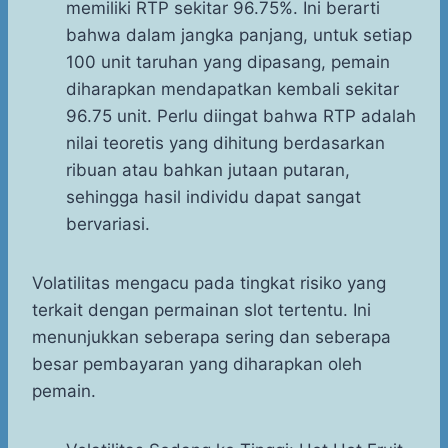
memiliki RTP sekitar 96.75%. Ini berarti
bahwa dalam jangka panjang, untuk setiap
100 unit taruhan yang dipasang, pemain
diharapkan mendapatkan kembali sekitar
96.75 unit. Perlu diingat bahwa RTP adalah
nilai teoretis yang dihitung berdasarkan
ribuan atau bahkan jutaan putaran,
sehingga hasil individu dapat sangat
bervariasi.
Volatilitas mengacu pada tingkat risiko yang
terkait dengan permainan slot tertentu. Ini
menunjukkan seberapa sering dan seberapa
besar pembayaran yang diharapkan oleh
pemain.