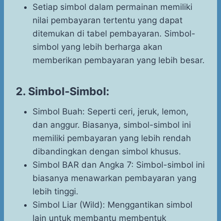
Setiap simbol dalam permainan memiliki
nilai pembayaran tertentu yang dapat
ditemukan di tabel pembayaran. Simbol-
simbol yang lebih berharga akan
memberikan pembayaran yang lebih besar.
2. Simbol-Simbol:
Simbol Buah: Seperti ceri, jeruk, lemon,
dan anggur. Biasanya, simbol-simbol ini
memiliki pembayaran yang lebih rendah
dibandingkan dengan simbol khusus.
Simbol BAR dan Angka 7: Simbol-simbol ini
biasanya menawarkan pembayaran yang
lebih tinggi.
Simbol Liar (Wild): Menggantikan simbol
lain untuk membantu membentuk