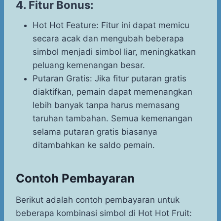
4. Fitur Bonus:
Hot Hot Feature: Fitur ini dapat memicu
secara acak dan mengubah beberapa
simbol menjadi simbol liar, meningkatkan
peluang kemenangan besar.
Putaran Gratis: Jika fitur putaran gratis
diaktifkan, pemain dapat memenangkan
lebih banyak tanpa harus memasang
taruhan tambahan. Semua kemenangan
selama putaran gratis biasanya
ditambahkan ke saldo pemain.
Contoh Pembayaran
Berikut adalah contoh pembayaran untuk
beberapa kombinasi simbol di Hot Hot Fruit: