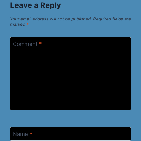
Leave a Reply
Your email address will not be published.
Required fields are
marked
*
Comment
*
Name
*