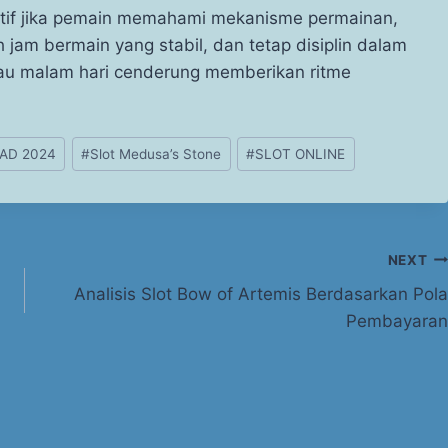
ektif jika pemain memahami mekanisme permainan,
h jam bermain yang stabil, dan tetap disiplin dalam
au malam hari cenderung memberikan ritme
AD 2024
#
Slot Medusa’s Stone
#
SLOT ONLINE
NEXT
Analisis Slot Bow of Artemis Berdasarkan Pola
Pembayaran