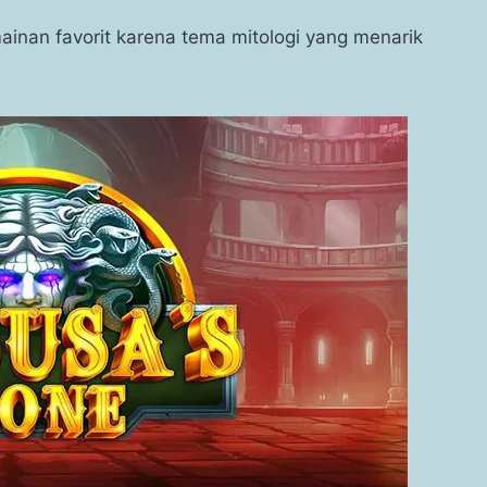
ainan favorit karena tema mitologi yang menarik