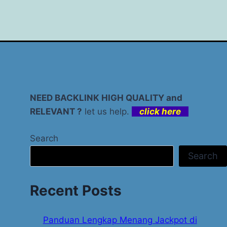
NEED BACKLINK HIGH QUALITY and
RELEVANT ?
let us help.
click here
Search
Search
Recent Posts
Panduan Lengkap Menang Jackpot di