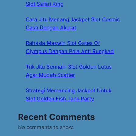
Slot Safari King
Cara Jitu Menang Jackpot Slot Cosmic
Cash Dengan Akurat
Rahasia Maxwin Slot Gates Of
Olympus Dengan Pola Anti Rungkad
Trik Jitu Bermain Slot Golden Lotus
Agar Mudah Scatter
Strategi Memancing Jackpot Untuk
Slot Golden Fish Tank Party
Recent Comments
No comments to show.