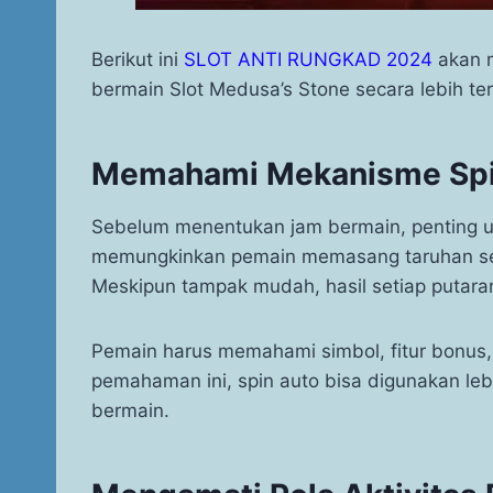
Berikut ini
SLOT ANTI RUNGKAD 2024
akan m
bermain Slot Medusa’s Stone secara lebih terk
Memahami Mekanisme Spin
Sebelum menentukan jam bermain, penting 
memungkinkan pemain memasang taruhan sec
Meskipun tampak mudah, hasil setiap putaran
Pemain harus memahami simbol, fitur bonu
pemahaman ini, spin auto bisa digunakan lebi
bermain.