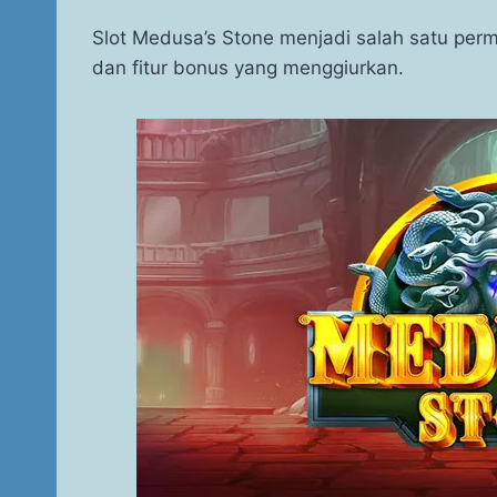
h
a
e
k
e
i
a
c
s
y
l
n
Slot Medusa’s Stone menjadi salah satu perm
t
e
s
p
e
e
dan fitur bonus yang menggiurkan.
s
b
e
e
g
A
o
n
r
p
o
g
a
p
k
e
m
r