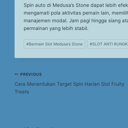
Spin auto di Medusa’s Stone dapat lebih ef
mengamati pola aktivitas pemain lain, memili
manajemen modal. Jam pagi hingga siang at
permainan yang lebih stabil.
Post
#
Bermain Slot Medusa’s Stone
#
SLOT ANTI RUNGK
Tags:
Post
PREVIOUS
Cara Menentukan Target Spin Harian Slot Fruity
navigation
Treats