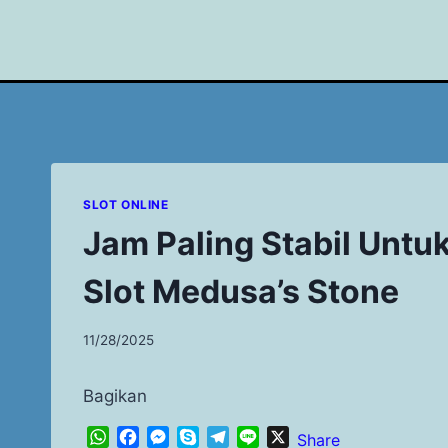
Skip
to
content
SLOT ONLINE
Jam Paling Stabil Untu
Slot Medusa’s Stone
11/28/2025
Bagikan
W
F
M
S
T
L
X
Share