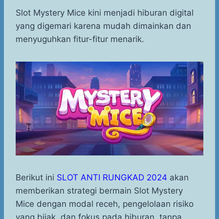
h
a
e
k
e
i
a
c
s
y
l
n
Slot Mystery Mice kini menjadi hiburan digital
t
e
s
p
e
e
yang digemari karena mudah dimainkan dan
s
b
e
e
g
menyuguhkan fitur-fitur menarik.
A
o
n
r
p
o
g
a
p
k
e
m
r
Berikut ini
SLOT ANTI RUNGKAD 2024
akan
memberikan strategi bermain Slot Mystery
Mice dengan modal receh, pengelolaan risiko
yang bijak, dan fokus pada hiburan, tanpa