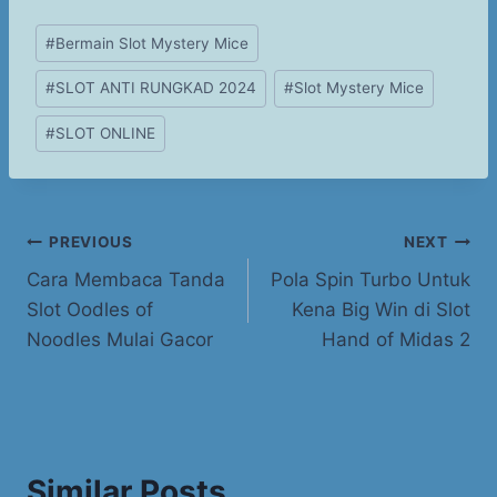
Post
#
Bermain Slot Mystery Mice
Tags:
#
SLOT ANTI RUNGKAD 2024
#
Slot Mystery Mice
#
SLOT ONLINE
Post
PREVIOUS
NEXT
Cara Membaca Tanda
Pola Spin Turbo Untuk
navigation
Slot Oodles of
Kena Big Win di Slot
Noodles Mulai Gacor
Hand of Midas 2
Similar Posts