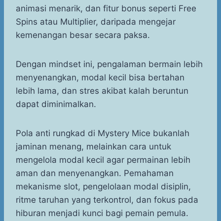
animasi menarik, dan fitur bonus seperti Free
Spins atau Multiplier, daripada mengejar
kemenangan besar secara paksa.
Dengan mindset ini, pengalaman bermain lebih
menyenangkan, modal kecil bisa bertahan
lebih lama, dan stres akibat kalah beruntun
dapat diminimalkan.
Pola anti rungkad di Mystery Mice bukanlah
jaminan menang, melainkan cara untuk
mengelola modal kecil agar permainan lebih
aman dan menyenangkan. Pemahaman
mekanisme slot, pengelolaan modal disiplin,
ritme taruhan yang terkontrol, dan fokus pada
hiburan menjadi kunci bagi pemain pemula.