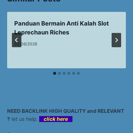
Panduan Bermain Anti Kalah Slot
Leprechaun Riches
02/06/2026
NEED BACKLINK HIGH QUALITY and RELEVANT
?
let us help.
click here