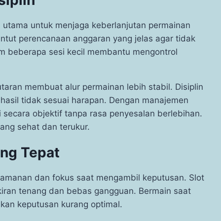
ci utama untuk menjaga keberlanjutan permainan
ntut perencanaan anggaran yang jelas agar tidak
m beberapa sesi kecil membantu mengontrol
aran membuat alur permainan lebih stabil. Disiplin
 hasil tidak sesuai harapan. Dengan manajemen
i secara objektif tanpa rasa penyesalan berlebihan.
ang sehat dan terukur.
ng Tepat
yamanan dan fokus saat mengambil keputusan. Slot
pikiran tenang dan bebas gangguan. Bermain saat
lkan keputusan kurang optimal.