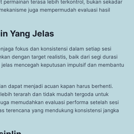
 permainan terasa lebih terkontrol, bukan sekadar
ekanisme juga mempermudah evaluasi hasil
n Yang Jelas
aga fokus dan konsistensi dalam setiap sesi
an dengan target realistis, baik dari segi durasi
ng jelas mencegah keputusan impulsif dan membantu
an dapat menjadi acuan kapan harus berhenti.
 lebih terarah dan tidak mudah tergoda untuk
 juga memudahkan evaluasi performa setelah sesi
itas terencana yang mendukung konsistensi jangka
iplin