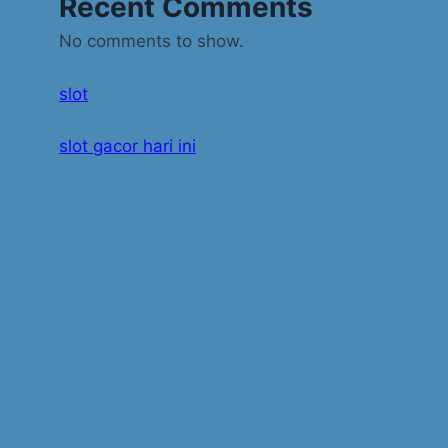
Recent Comments
No comments to show.
slot
slot gacor hari ini