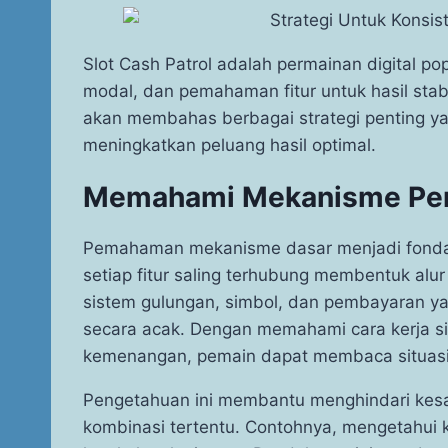
Slot Cash Patrol adalah permainan digital p
modal, dan pemahaman fitur untuk hasil stabil
akan membahas berbagai strategi penting ya
meningkatkan peluang hasil optimal.
Memahami Mekanisme Pe
Pemahaman mekanisme dasar menjadi fondasi
setiap fitur saling terhubung membentuk alur
sistem gulungan, simbol, dan pembayaran yan
secara acak. Dengan memahami cara kerja simbo
kemenangan, pemain dapat membaca situasi d
Pengetahuan ini membantu menghindari kes
kombinasi tertentu. Contohnya, mengetahui