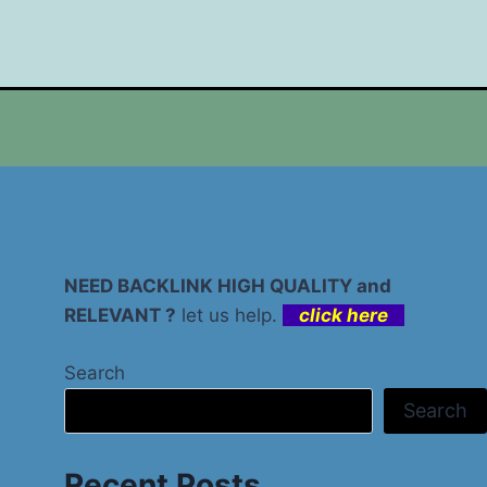
NEED BACKLINK HIGH QUALITY and
RELEVANT ?
let us help.
click here
Search
Search
Recent Posts