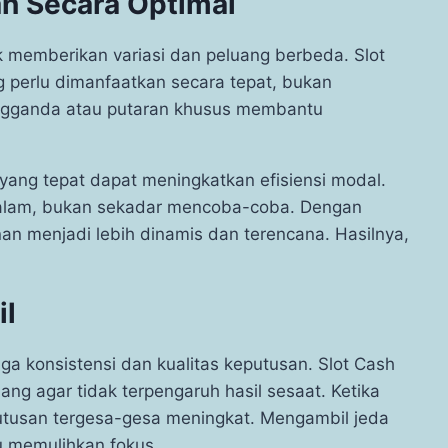
an Secara Optimal
k memberikan variasi dan peluang berbeda. Slot
 perlu dimanfaatkan secara tepat, bukan
pengganda atau putaran khusus membantu
ang tepat dapat meningkatkan efisiensi modal.
lam, bukan sekadar mencoba-coba. Dengan
nan menjadi lebih dinamis dan terencana. Hasilnya,
il
ga konsistensi dan kualitas keputusan. Slot Cash
ng agar tidak terpengaruh hasil sesaat. Ketika
putusan tergesa-gesa meningkat. Mengambil jeda
 memulihkan fokus.