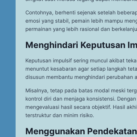
Contohnya, berhenti sejenak setelah beber
emosi yang stabil, pemain lebih mampu meng
permainan yang lebih rasional dan berkelanju
Menghindari Keputusan Im
Keputusan impulsif sering muncul akibat teka
menuntut kesabaran agar setiap langkah teta
disusun membantu menghindari perubahan 
Misalnya, tetap pada batas modal meski terg
kontrol diri dan menjaga konsistensi. Dengan
mengevaluasi hasil secara objektif. Hasil a
terstruktur dan minim risiko.
Menggunakan Pendekatan