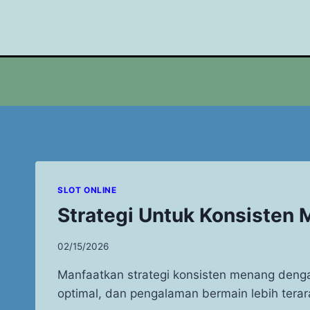
Skip
to
content
SLOT ONLINE
Strategi Untuk Konsisten 
02/15/2026
Manfaatkan strategi konsisten menang denga
optimal, dan pengalaman bermain lebih terar