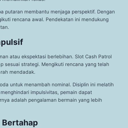
apa putaran membantu menjaga perspektif. Dengan
ikuti rencana awal. Pendekatan ini mendukung
tan.
pulsif
nan atau ekspektasi berlebihan. Slot Cash Patrol
p sesuai strategi. Mengikuti rencana yang telah
arah mendadak.
oda untuk menambah nominal. Disiplin ini melatih
 menghindari impulsivitas, pemain dapat
khirnya adalah pengalaman bermain yang lebih
 Bertahap