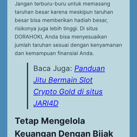
Jangan terburu-buru untuk memasang
taruhan besar karena meskipun taruhan
besar bisa memberikan hadiah besar,
risikonya juga lebih tinggi. Di situs
DORAHOKI, Anda bisa menyesuaikan
jumlah taruhan sesuai dengan kenyamanan
dan kemampuan finansial Anda.
Baca Juga:
Panduan
Jitu Bermain Slot
Crypto Gold di situs
JARI4D
Tetap Mengelola
Keuangan Dengan Bijak