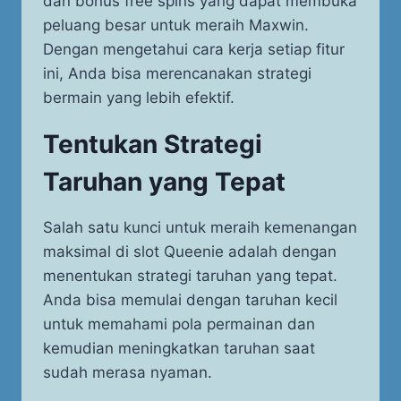
dan bonus free spins yang dapat membuka
peluang besar untuk meraih Maxwin.
Dengan mengetahui cara kerja setiap fitur
ini, Anda bisa merencanakan strategi
bermain yang lebih efektif.
Tentukan Strategi
Taruhan yang Tepat
Salah satu kunci untuk meraih kemenangan
maksimal di slot Queenie adalah dengan
menentukan strategi taruhan yang tepat.
Anda bisa memulai dengan taruhan kecil
untuk memahami pola permainan dan
kemudian meningkatkan taruhan saat
sudah merasa nyaman.