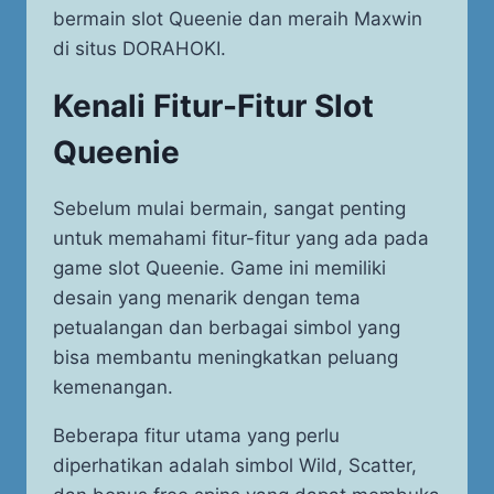
bermain slot Queenie dan meraih Maxwin
di situs DORAHOKI.
Kenali Fitur-Fitur Slot
Queenie
Sebelum mulai bermain, sangat penting
untuk memahami fitur-fitur yang ada pada
game slot Queenie. Game ini memiliki
desain yang menarik dengan tema
petualangan dan berbagai simbol yang
bisa membantu meningkatkan peluang
kemenangan.
Beberapa fitur utama yang perlu
diperhatikan adalah simbol Wild, Scatter,