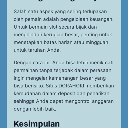
Salah satu aspek yang sering terlupakan
oleh pemain adalah pengelolaan keuangan.
Untuk bermain slot secara bijak dan
menghindari kerugian besar, penting untuk
menetapkan batas harian atau mingguan
untuk taruhan Anda.
Dengan cara ini, Anda bisa lebih menikmati
permainan tanpa terjebak dalam perasaan
ingin mengejar kemenangan besar yang
bisa berisiko. Situs DORAHOKI memberikan
kemudahan dalam deposit dan penarikan,
sehingga Anda dapat mengontrol anggaran
dengan lebih baik.
Kesimpulan