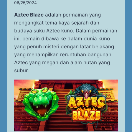
06/25/2024
Aztec Blaze
adalah permainan yang
mengangkat tema kaya sejarah dan
budaya suku Aztec kuno. Dalam permainan
ini, pemain dibawa ke dalam dunia kuno
yang penuh misteri dengan latar belakang
yang menampilkan reruntuhan bangunan
Aztec yang megah dan alam hutan yang
subur.