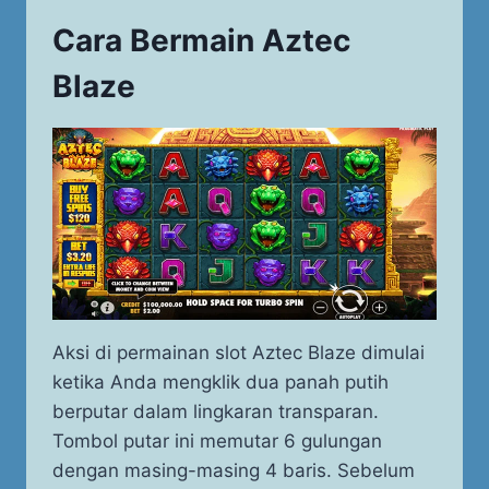
Cara Bermain Aztec
Blaze
Aksi di permainan slot Aztec Blaze dimulai
ketika Anda mengklik dua panah putih
berputar dalam lingkaran transparan.
Tombol putar ini memutar 6 gulungan
dengan masing-masing 4 baris. Sebelum