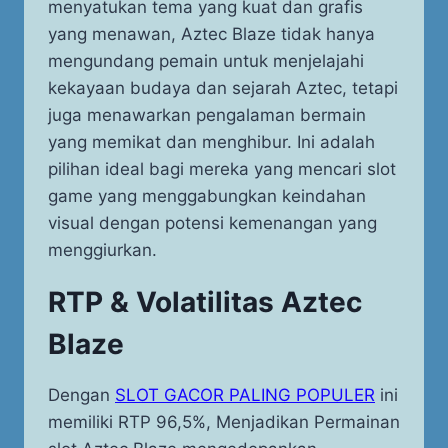
menyatukan tema yang kuat dan grafis
yang menawan, Aztec Blaze tidak hanya
mengundang pemain untuk menjelajahi
kekayaan budaya dan sejarah Aztec, tetapi
juga menawarkan pengalaman bermain
yang memikat dan menghibur. Ini adalah
pilihan ideal bagi mereka yang mencari slot
game yang menggabungkan keindahan
visual dengan potensi kemenangan yang
menggiurkan.
RTP & Volatilitas Aztec
Blaze
Dengan
SLOT GACOR PALING POPULER
ini
memiliki RTP 96,5%, Menjadikan Permainan