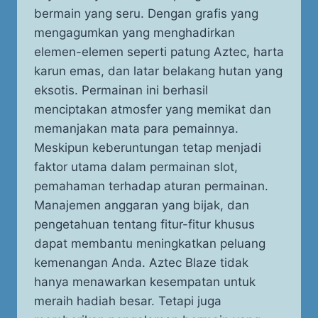
bermain yang seru. Dengan grafis yang
mengagumkan yang menghadirkan
elemen-elemen seperti patung Aztec, harta
karun emas, dan latar belakang hutan yang
eksotis. Permainan ini berhasil
menciptakan atmosfer yang memikat dan
memanjakan mata para pemainnya.
Meskipun keberuntungan tetap menjadi
faktor utama dalam permainan slot,
pemahaman terhadap aturan permainan.
Manajemen anggaran yang bijak, dan
pengetahuan tentang fitur-fitur khusus
dapat membantu meningkatkan peluang
kemenangan Anda. Aztec Blaze tidak
hanya menawarkan kesempatan untuk
meraih hadiah besar. Tetapi juga