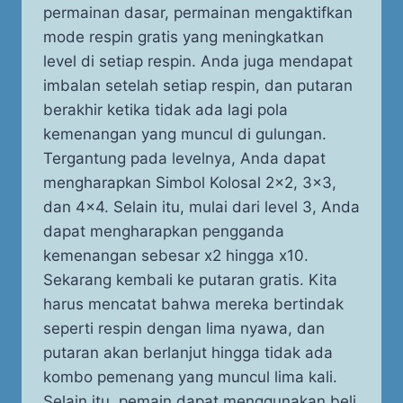
permainan dasar, permainan mengaktifkan
mode respin gratis yang meningkatkan
level di setiap respin. Anda juga mendapat
imbalan setelah setiap respin, dan putaran
berakhir ketika tidak ada lagi pola
kemenangan yang muncul di gulungan.
Tergantung pada levelnya, Anda dapat
mengharapkan Simbol Kolosal 2×2, 3×3,
dan 4×4. Selain itu, mulai dari level 3, Anda
dapat mengharapkan pengganda
kemenangan sebesar x2 hingga x10.
Sekarang kembali ke putaran gratis. Kita
harus mencatat bahwa mereka bertindak
seperti respin dengan lima nyawa, dan
putaran akan berlanjut hingga tidak ada
kombo pemenang yang muncul lima kali.
Selain itu, pemain dapat menggunakan beli