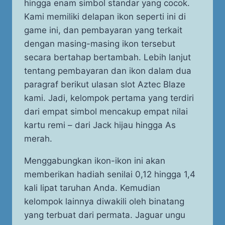
hingga enam simbol standar yang cocok.
Kami memiliki delapan ikon seperti ini di
game ini, dan pembayaran yang terkait
dengan masing-masing ikon tersebut
secara bertahap bertambah. Lebih lanjut
tentang pembayaran dan ikon dalam dua
paragraf berikut ulasan slot Aztec Blaze
kami. Jadi, kelompok pertama yang terdiri
dari empat simbol mencakup empat nilai
kartu remi – dari Jack hijau hingga As
merah.
Menggabungkan ikon-ikon ini akan
memberikan hadiah senilai 0,12 hingga 1,4
kali lipat taruhan Anda. Kemudian
kelompok lainnya diwakili oleh binatang
yang terbuat dari permata. Jaguar ungu