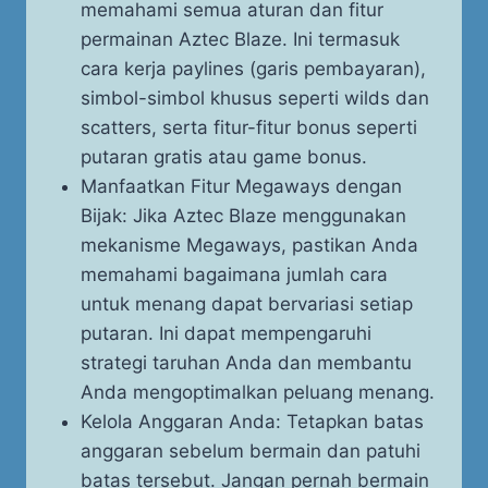
memahami semua aturan dan fitur
permainan Aztec Blaze. Ini termasuk
cara kerja paylines (garis pembayaran),
simbol-simbol khusus seperti wilds dan
scatters, serta fitur-fitur bonus seperti
putaran gratis atau game bonus.
Manfaatkan Fitur Megaways dengan
Bijak: Jika Aztec Blaze menggunakan
mekanisme Megaways, pastikan Anda
memahami bagaimana jumlah cara
untuk menang dapat bervariasi setiap
putaran. Ini dapat mempengaruhi
strategi taruhan Anda dan membantu
Anda mengoptimalkan peluang menang.
Kelola Anggaran Anda: Tetapkan batas
anggaran sebelum bermain dan patuhi
batas tersebut. Jangan pernah bermain