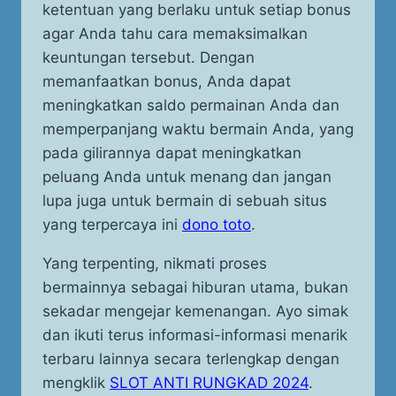
ketentuan yang berlaku untuk setiap bonus
agar Anda tahu cara memaksimalkan
keuntungan tersebut. Dengan
memanfaatkan bonus, Anda dapat
meningkatkan saldo permainan Anda dan
memperpanjang waktu bermain Anda, yang
pada gilirannya dapat meningkatkan
peluang Anda untuk menang dan jangan
lupa juga untuk bermain di sebuah situs
yang terpercaya ini
dono toto
.
Yang terpenting, nikmati proses
bermainnya sebagai hiburan utama, bukan
sekadar mengejar kemenangan.
Ayo simak
dan ikuti terus informasi-informasi menarik
terbaru lainnya secara terlengkap dengan
mengklik
SLOT ANTI RUNGKAD 2024
.