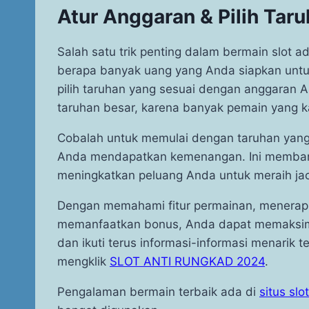
Atur Anggaran & Pilih Tar
Salah satu trik penting dalam bermain slot 
berapa banyak uang yang Anda siapkan untuk 
pilih taruhan yang sesuai dengan anggaran 
taruhan besar, karena banyak pemain yang ka
Cobalah untuk memulai dengan taruhan yang l
Anda mendapatkan kemenangan. Ini memba
meningkatkan peluang Anda untuk meraih jac
Dengan memahami fitur permainan, menerapkan
memanfaatkan bonus, Anda dapat memaksima
dan ikuti terus informasi-informasi menarik 
mengklik
SLOT ANTI RUNGKAD 2024
.
Pengalaman bermain terbaik ada di
situs slo