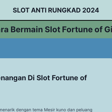
SLOT ANTI RUNGKAD 2024
ra Bermain Slot Fortune of G
angan Di Slot Fortune of
 menarik dengan tema Mesir kuno dan peluang