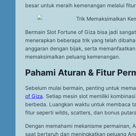
besar untuk meraih kemenangan melalui fitur 
Bermain Slot Fortune of Giza bisa jadi san
menerapkan beberapa trik yang telah dibah
anggaran dengan bijak, serta memanfaatka
memaksimalkan peluang kemenangan.
Pahami Aturan & Fitur Per
Sebelum mulai bermain, penting untuk memah
of Giza
. Setiap mesin slot memiliki kombinas
berbeda. Luangkan waktu untuk membaca ta
fitur seperti wilds, scatters, dan bonus putara
Dengan memahami mekanisme permainan, An
saat bertaruh dan meningkatkan peluang An