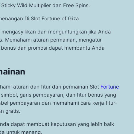
Sticky Wild Multiplier dan Free Spins.
gat mengasyikkan dan menguntungkan jika Anda
as. Memahami aturan permainan, mengatur
n bonus dan promosi dapat membantu Anda
mainan
ami aturan dan fitur dari permainan Slot
Fortune
i simbol, garis pembayaran, dan fitur bonus yang
bel pembayaran dan memahami cara kerja fitur-
n gratis.
da dapat membuat keputusan yang lebih baik
da untuk menang.