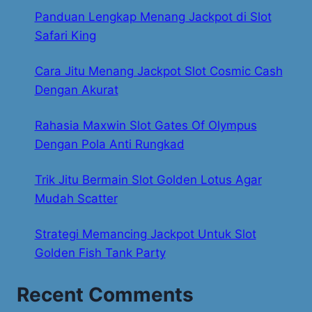
Panduan Lengkap Menang Jackpot di Slot
Safari King
Cara Jitu Menang Jackpot Slot Cosmic Cash
Dengan Akurat
Rahasia Maxwin Slot Gates Of Olympus
Dengan Pola Anti Rungkad
Trik Jitu Bermain Slot Golden Lotus Agar
Mudah Scatter
Strategi Memancing Jackpot Untuk Slot
Golden Fish Tank Party
Recent Comments