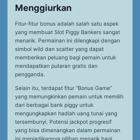
Menggiurkan
Fitur-fitur bonus adalah salah satu aspek
yang membuat Slot Piggy Bankers sangat
menarik. Permainan ini dilengkapi dengan
simbol wild dan scatter yang dapat
memberikan peluang bagi pemain untuk
mendapatkan putaran gratis dan
pengganda.
Selain itu, terdapat fitur “Bonus Game”
yang memungkinkan pemain untuk memilih
dari berbagai bank piggy untuk
mengungkapkan hadiah uang tunai yang
tersembunyi. Potensi jackpot progresif
yang bisa dimenangkan dalam permainan
ini menjadikannya pilihan menarik bagi