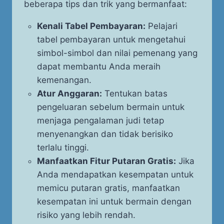
beberapa tips dan trik yang bermanfaat:
Kenali Tabel Pembayaran:
Pelajari
tabel pembayaran untuk mengetahui
simbol-simbol dan nilai pemenang yang
dapat membantu Anda meraih
kemenangan.
Atur Anggaran:
Tentukan batas
pengeluaran sebelum bermain untuk
menjaga pengalaman judi tetap
menyenangkan dan tidak berisiko
terlalu tinggi.
Manfaatkan Fitur Putaran Gratis:
Jika
Anda mendapatkan kesempatan untuk
memicu putaran gratis, manfaatkan
kesempatan ini untuk bermain dengan
risiko yang lebih rendah.