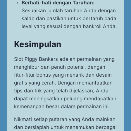
Berhati-hati dengan Taruhan:
Sesuaikan jumlah taruhan Anda dengan
saldo dan pastikan untuk bertaruh pada
level yang sesuai dengan bankroll Anda.
Kesimpulan
Slot Piggy Bankers adalah permainan yang
menghibur dan penuh potensi, dengan
fitur-fitur bonus yang menarik dan desain
grafis yang cerah. Dengan memanfaatkan
tips dan trik yang telah dijelaskan, Anda
dapat meningkatkan peluang mendapatkan
kemenangan besar dalam permainan ini.
Nikmati setiap putaran yang Anda mainkan
dan bersiaplah untuk menemukan berbagai