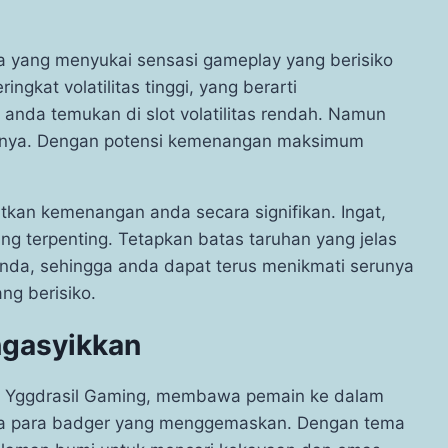
eka yang menyukai sensasi gameplay yang berisiko
ringkat volatilitas tinggi, yang berarti
anda temukan di slot volatilitas rendah. Namun
nnya. Dengan potensi kemenangan maksimum
kan kemenangan anda secara signifikan. Ingat,
g terpenting. Tetapkan batas taruhan yang jelas
da, sehingga anda dapat terus menikmati serunya
ng berisiko.
gasyikkan
eh Yggdrasil Gaming, membawa pemain ke dalam
ma para badger yang menggemaskan. Dengan tema