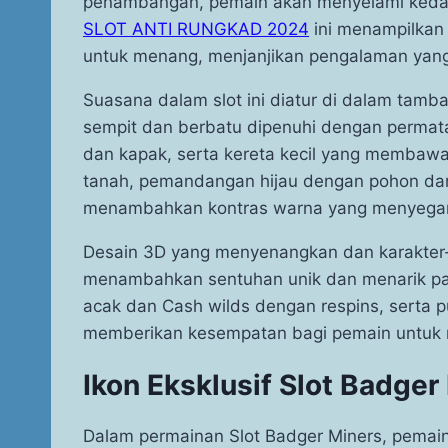
penambangan, pemain akan menyelami keda
SLOT ANTI RUNGKAD 2024
ini menampilkan 
untuk menang, menjanjikan pengalaman yang
Suasana dalam slot ini diatur di dalam tamb
sempit dan berbatu dipenuhi dengan permata
dan kapak, serta kereta kecil yang membawa
tanah, pemandangan hijau dengan pohon dan 
menambahkan kontras warna yang menyega
Desain 3D yang menyenangkan dan karakter-
menambahkan sentuhan unik dan menarik pa
acak dan Cash wilds dengan respins, serta p
memberikan kesempatan bagi pemain untuk
Ikon Eksklusif Slot Badger
Dalam permainan Slot Badger Miners, pemai