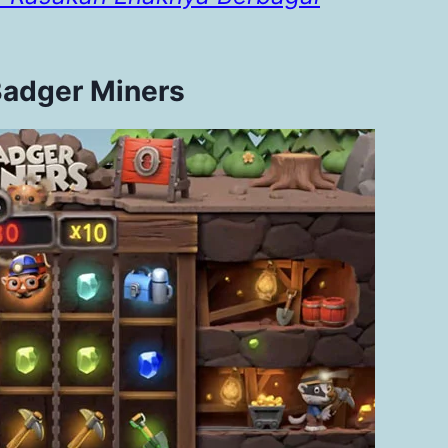
Badger Miners