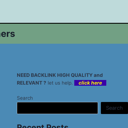
ners
NEED BACKLINK HIGH QUALITY and
RELEVANT ?
let us help.
click here
Search
Search
Recent Posts