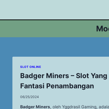
Skip
to
content
Mod
SLOT ONLINE
Badger Miners – Slot Yan
Fantasi Penambangan
06/25/2024
Badger Miners
, oleh Yggdrasil Gaming, ad