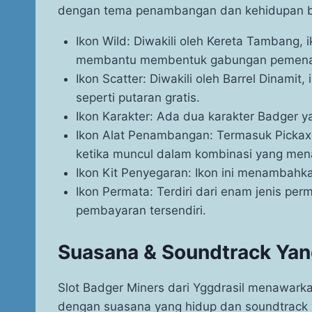
dengan tema penambangan dan kehidupan b
Ikon Wild: Diwakili oleh Kereta Tambang, 
membantu membentuk gabungan pemena
Ikon Scatter: Diwakili oleh Barrel Dinami
seperti putaran gratis.
Ikon Karakter: Ada dua karakter Badger y
Ikon Alat Penambangan: Termasuk Picka
ketika muncul dalam kombinasi yang men
Ikon Kit Penyegaran: Ikon ini menambahka
Ikon Permata: Terdiri dari enam jenis pe
pembayaran tersendiri.
Suasana & Soundtrack Ya
Slot Badger Miners dari Yggdrasil menawark
dengan suasana yang hidup dan soundtrack 