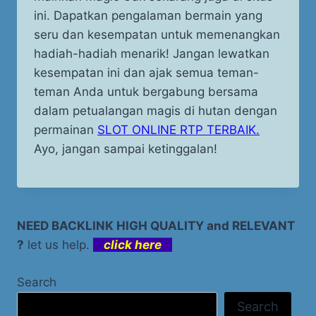
ini. Dapatkan pengalaman bermain yang
seru dan kesempatan untuk memenangkan
hadiah-hadiah menarik! Jangan lewatkan
kesempatan ini dan ajak semua teman-
teman Anda untuk bergabung bersama
dalam petualangan magis di hutan dengan
permainan
SLOT ONLINE RTP TERBAIK.
Ayo, jangan sampai ketinggalan!
NEED BACKLINK HIGH QUALITY and RELEVANT
?
let us help.
click here
Search
Search