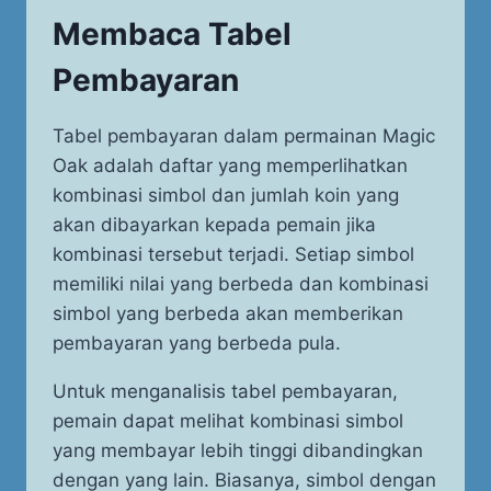
Membaca Tabel
Pembayaran
Tabel pembayaran dalam permainan Magic
Oak adalah daftar yang memperlihatkan
kombinasi simbol dan jumlah koin yang
akan dibayarkan kepada pemain jika
kombinasi tersebut terjadi. Setiap simbol
memiliki nilai yang berbeda dan kombinasi
simbol yang berbeda akan memberikan
pembayaran yang berbeda pula.
Untuk menganalisis tabel pembayaran,
pemain dapat melihat kombinasi simbol
yang membayar lebih tinggi dibandingkan
dengan yang lain. Biasanya, simbol dengan