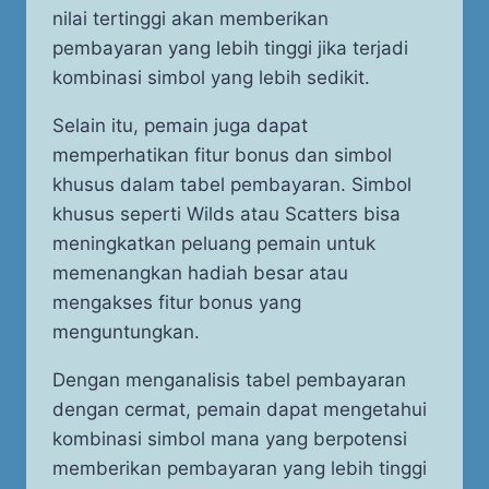
nilai tertinggi akan memberikan
pembayaran yang lebih tinggi jika terjadi
kombinasi simbol yang lebih sedikit.
Selain itu, pemain juga dapat
memperhatikan fitur bonus dan simbol
khusus dalam tabel pembayaran. Simbol
khusus seperti Wilds atau Scatters bisa
meningkatkan peluang pemain untuk
memenangkan hadiah besar atau
mengakses fitur bonus yang
menguntungkan.
Dengan menganalisis tabel pembayaran
dengan cermat, pemain dapat mengetahui
kombinasi simbol mana yang berpotensi
memberikan pembayaran yang lebih tinggi