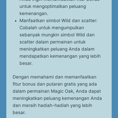
untuk mengoptimalkan peluang
kemenangan.
Manfaatkan simbol Wild dan scatter:
Cobalah untuk mengumpulkan
sebanyak mungkin simbol Wild dan
scatter dalam permainan untuk
meningkatkan peluang Anda dalam
mendapatkan kemenangan yang lebih
besar.
Dengan memahami dan memanfaatkan
fitur bonus dan putaran gratis yang ada
dalam permainan Magic Oak, Anda dapat
meningkatkan peluang kemenangan Anda
dan meraih hadiah-hadiah yang lebih
besar.