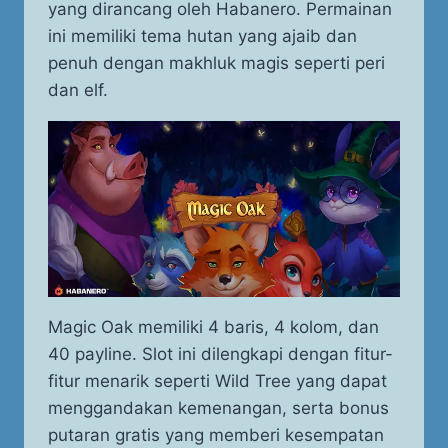
yang dirancang oleh Habanero. Permainan
ini memiliki tema hutan yang ajaib dan
penuh dengan makhluk magis seperti peri
dan elf.
Magic Oak memiliki 4 baris, 4 kolom, dan
40 payline. Slot ini dilengkapi dengan fitur-
fitur menarik seperti Wild Tree yang dapat
menggandakan kemenangan, serta bonus
putaran gratis yang memberi kesempatan