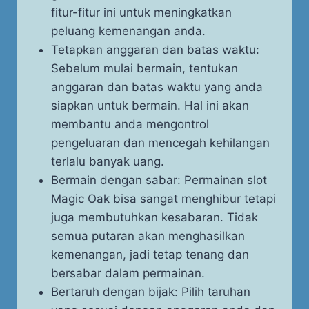
fitur-fitur ini untuk meningkatkan
peluang kemenangan anda.
Tetapkan anggaran dan batas waktu:
Sebelum mulai bermain, tentukan
anggaran dan batas waktu yang anda
siapkan untuk bermain. Hal ini akan
membantu anda mengontrol
pengeluaran dan mencegah kehilangan
terlalu banyak uang.
Bermain dengan sabar: Permainan slot
Magic Oak bisa sangat menghibur tetapi
juga membutuhkan kesabaran. Tidak
semua putaran akan menghasilkan
kemenangan, jadi tetap tenang dan
bersabar dalam permainan.
Bertaruh dengan bijak: Pilih taruhan