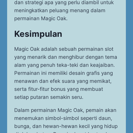
dan strategi apa yang perlu diambil untuk
meningkatkan peluang menang dalam
permainan Magic Oak.
Kesimpulan
Magic Oak adalah sebuah permainan slot
yang menarik dan menghibur dengan tema
alam yang penuh teka-teki dan keajaiban.
Permainan ini memiliki desain grafis yang
menawan dan efek suara yang memikat,
serta fitur-fitur bonus yang membuat
setiap putaran semakin seru.
Dalam permainan Magic Oak, pemain akan
menemukan simbol-simbol seperti daun,
bunga, dan hewan-hewan kecil yang hidup