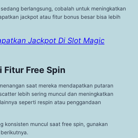
u sedang berlangsung, cobalah untuk meningkatkan
atkan jackpot atau fitur bonus besar bisa lebih
patkan Jackpot Di Slot Magic
 Fitur Free Spin
emenangan saat mereka mendapatkan putaran
l scatter lebih sering muncul dan meningkatkan
 lainnya seperti respin atau penggandaan
g konsisten muncul saat free spin, gunakan
 berikutnya.