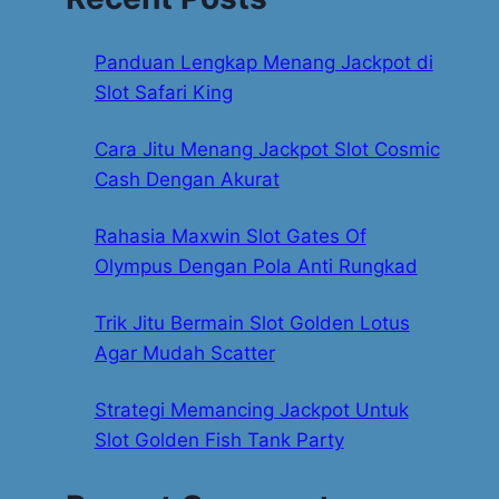
Panduan Lengkap Menang Jackpot di
Slot Safari King
Cara Jitu Menang Jackpot Slot Cosmic
Cash Dengan Akurat
Rahasia Maxwin Slot Gates Of
Olympus Dengan Pola Anti Rungkad
Trik Jitu Bermain Slot Golden Lotus
Agar Mudah Scatter
Strategi Memancing Jackpot Untuk
Slot Golden Fish Tank Party