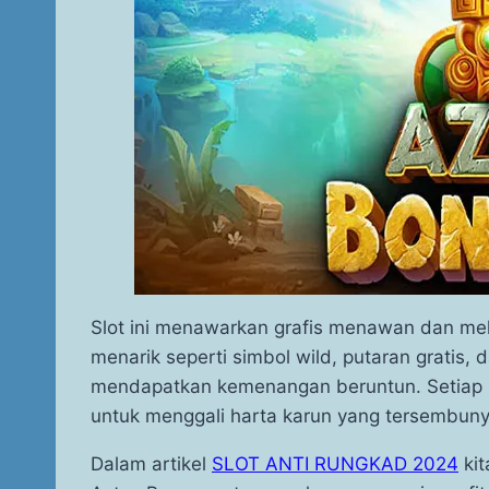
Slot ini menawarkan grafis menawan dan meka
menarik seperti simbol wild, putaran gratis
mendapatkan kemenangan beruntun. Setiap
untuk menggali harta karun yang tersembuny
Dalam artikel
SLOT ANTI RUNGKAD 2024
kit