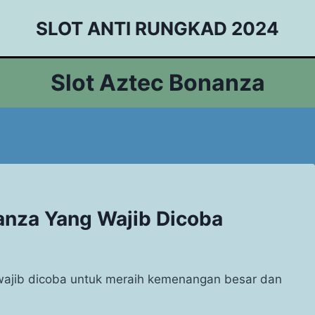
SLOT ANTI RUNGKAD 2024
Slot Aztec Bonanza
anza Yang Wajib Dicoba
g wajib dicoba untuk meraih kemenangan besar dan