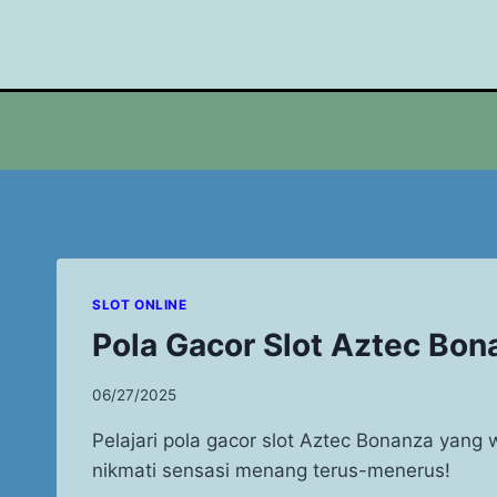
Skip
to
content
SLOT ONLINE
Pola Gacor Slot Aztec Bon
06/27/2025
Pelajari pola gacor slot Aztec Bonanza yan
nikmati sensasi menang terus-menerus!