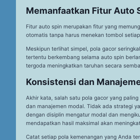
Memanfaatkan Fitur Auto 
Fitur auto spin merupakan fitur yang memun
otomatis tanpa harus menekan tombol setiap 
Meskipun terlihat simpel, pola gacor sering
tertentu berkembang selama auto spin berlang
tergoda meningkatkan taruhan secara sembar
Konsistensi dan Manajem
Akhir kata, salah satu pola gacor yang paling
dan manajemen modal. Tidak ada strategi y
dengan disiplin mengatur modal dan mengikut
mendapatkan hasil maksimal akan meningkat
Catat setiap pola kemenangan yang Anda tem