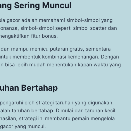
ang Sering Muncul
ola gacor adalah memahami simbol-simbol yang
onanza, simbol-simbol seperti simbol scatter dan
engaktifkan fitur bonus.
k dan mampu memicu putaran gratis, sementara
n untuk membentuk kombinasi kemenangan. Dengan
in bisa lebih mudah menentukan kapan waktu yang
ruhan Bertahap
pengaruhi oleh strategi taruhan yang digunakan.
ah taruhan bertahap. Dimulai dari taruhan kecil
hasilan, strategi ini membantu pemain mengelola
gacor yang muncul.