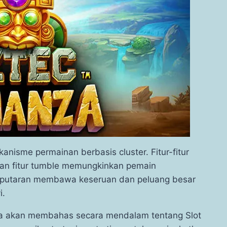
nisme permainan berbasis cluster. Fitur-fitur
, dan fitur tumble memungkinkan pemain
 putaran membawa keseruan dan peluang besar
i.
a akan membahas secara mendalam tentang Slot