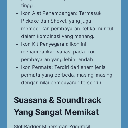
tinggi.
Ikon Alat Penambangan: Termasuk
Pickaxe dan Shovel, yang juga
memberikan pembayaran ketika muncul
dalam kombinasi yang menang.
Ikon Kit Penyegaran: Ikon ini
menambahkan variasi pada ikon
pembayaran yang lebih rendah.
Ikon Permata: Terdiri dari enam jenis
permata yang berbeda, masing-masing
dengan nilai pembayaran tersendiri.
Suasana & Soundtrack
Yang Sangat Memikat
Slot Badger Miners dari Yggdrasil