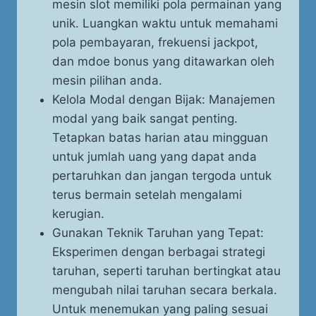
mesin slot memiliki pola permainan yang
unik. Luangkan waktu untuk memahami
pola pembayaran, frekuensi jackpot,
dan mdoe bonus yang ditawarkan oleh
mesin pilihan anda.
Kelola Modal dengan Bijak: Manajemen
modal yang baik sangat penting.
Tetapkan batas harian atau mingguan
untuk jumlah uang yang dapat anda
pertaruhkan dan jangan tergoda untuk
terus bermain setelah mengalami
kerugian.
Gunakan Teknik Taruhan yang Tepat:
Eksperimen dengan berbagai strategi
taruhan, seperti taruhan bertingkat atau
mengubah nilai taruhan secara berkala.
Untuk menemukan yang paling sesuai