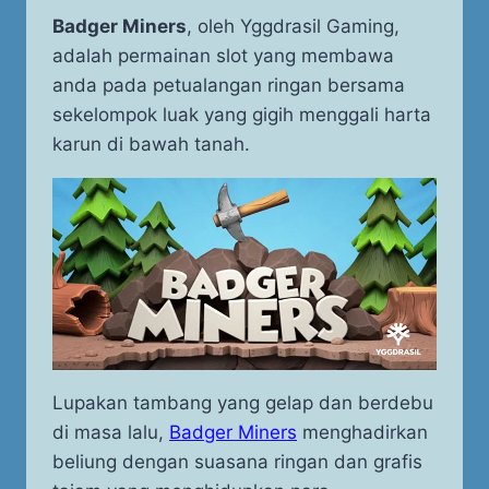
Badger Miners
, oleh Yggdrasil Gaming,
adalah permainan slot yang membawa
anda pada petualangan ringan bersama
sekelompok luak yang gigih menggali harta
karun di bawah tanah.
Lupakan tambang yang gelap dan berdebu
di masa lalu,
Badger Miners
menghadirkan
beliung dengan suasana ringan dan grafis