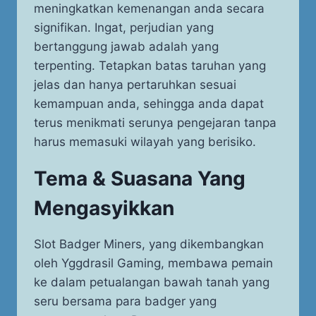
meningkatkan kemenangan anda secara
signifikan. Ingat, perjudian yang
bertanggung jawab adalah yang
terpenting. Tetapkan batas taruhan yang
jelas dan hanya pertaruhkan sesuai
kemampuan anda, sehingga anda dapat
terus menikmati serunya pengejaran tanpa
harus memasuki wilayah yang berisiko.
Tema & Suasana Yang
Mengasyikkan
Slot Badger Miners, yang dikembangkan
oleh Yggdrasil Gaming, membawa pemain
ke dalam petualangan bawah tanah yang
seru bersama para badger yang