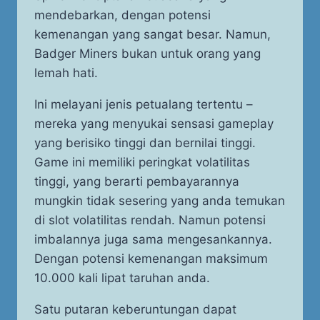
mendebarkan, dengan potensi
kemenangan yang sangat besar. Namun,
Badger Miners bukan untuk orang yang
lemah hati.
Ini melayani jenis petualang tertentu –
mereka yang menyukai sensasi gameplay
yang berisiko tinggi dan bernilai tinggi.
Game ini memiliki peringkat volatilitas
tinggi, yang berarti pembayarannya
mungkin tidak sesering yang anda temukan
di slot volatilitas rendah. Namun potensi
imbalannya juga sama mengesankannya.
Dengan potensi kemenangan maksimum
10.000 kali lipat taruhan anda.
Satu putaran keberuntungan dapat