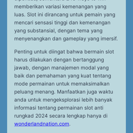
memberikan variasi kemenangan yang
luas. Slot ini dirancang untuk pemain yang
mencari sensasi tinggi dan kemenangan
yang substansial, dengan tema yang
menyenangkan dan gameplay yang imersif.
Penting untuk diingat bahwa bermain slot
harus dilakukan dengan bertanggung
jawab, dengan manajemen modal yang
baik dan pemahaman yang kuat tentang
mode permainan untuk memaksimalkan
peluang menang. Manfaatkan juga waktu
anda untuk mengeksplorasi lebih banyak
informasi tentang permainan slot anti
rungkad 2024 secara lengkap hanya di
wonderlandnation.com
.