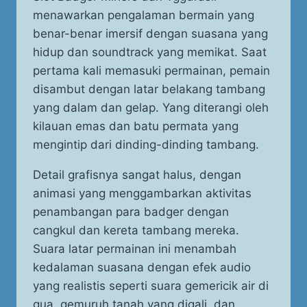
menawarkan pengalaman bermain yang
benar-benar imersif dengan suasana yang
hidup dan soundtrack yang memikat. Saat
pertama kali memasuki permainan, pemain
disambut dengan latar belakang tambang
yang dalam dan gelap. Yang diterangi oleh
kilauan emas dan batu permata yang
mengintip dari dinding-dinding tambang.
Detail grafisnya sangat halus, dengan
animasi yang menggambarkan aktivitas
penambangan para badger dengan
cangkul dan kereta tambang mereka.
Suara latar permainan ini menambah
kedalaman suasana dengan efek audio
yang realistis seperti suara gemericik air di
gua, gemuruh tanah yang digali, dan