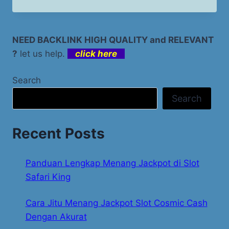
NEED BACKLINK HIGH QUALITY and RELEVANT
?
let us help.
click here
Search
Search
Recent Posts
Panduan Lengkap Menang Jackpot di Slot
Safari King
Cara Jitu Menang Jackpot Slot Cosmic Cash
Dengan Akurat