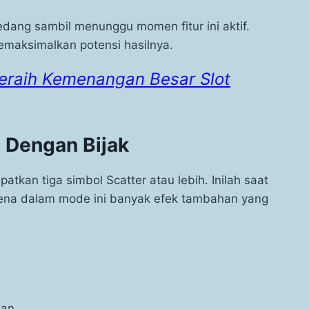
dang sambil menunggu momen fitur ini aktif.
emaksimalkan potensi hasilnya.
raih Kemenangan Besar Slot
n Dengan Bijak
tkan tiga simbol Scatter atau lebih. Inilah saat
rena dalam mode ini banyak efek tambahan yang
gan.