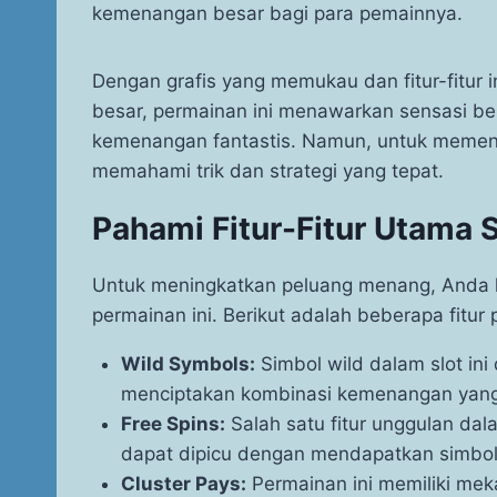
kemenangan besar bagi para pemainnya.
Dengan grafis yang memukau dan fitur-fitur i
besar, permainan ini menawarkan sensasi b
kemenangan fantastis. Namun, untuk memena
memahami trik dan strategi yang tepat.
Pahami Fitur-Fitur Utama 
Untuk meningkatkan peluang menang, Anda h
permainan ini. Berikut adalah beberapa fitur
Wild Symbols:
Simbol wild dalam slot in
menciptakan kombinasi kemenangan yang 
Free Spins:
Salah satu fitur unggulan dal
dapat dipicu dengan mendapatkan simbol 
Cluster Pays:
Permainan ini memiliki mek