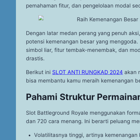
pemahaman fitur, dan pengelolaan modal sec
Dengan latar medan perang yang penuh aksi
potensi kemenangan besar yang menggoda. 
simbol liar, fitur tembak-menembak, dan mo
drastis.
Berikut ini
SLOT ANTI RUNGKAD 2024
akan m
bisa membantu kamu meraih kemenangan besa
Pahami Struktur Permainan
Slot Battleground Royale menggunakan forma
dan 720 cara menang. Ini berarti peluang me
Volatilitasnya tinggi, artinya kemenangan b