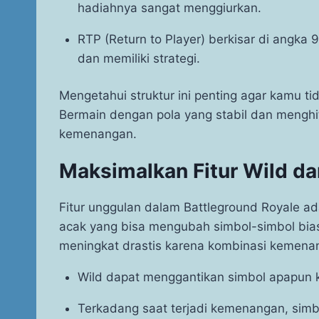
hadiahnya sangat menggiurkan.
RTP (Return to Player) berkisar di angka
dan memiliki strategi.
Mengetahui struktur ini penting agar kamu t
Bermain dengan pola yang stabil dan menghi
kemenangan.
Maksimalkan Fitur Wild da
Fitur unggulan dalam Battleground Royale ada
acak yang bisa mengubah simbol-simbol biasa 
meningkat drastis karena kombinasi kemenan
Wild dapat menggantikan simbol apapun ke
Terkadang saat terjadi kemenangan, simb