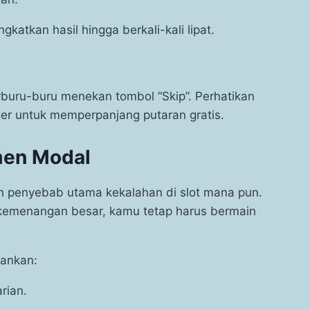
katkan hasil hingga berkali-kali lipat.
rburu-buru menekan tombol “Skip”. Perhatikan
gger untuk memperpanjang putaran gratis.
men Modal
ah penyebab utama kekalahan di slot mana pun.
kemenangan besar, kamu tetap harus bermain
rankan:
rian.