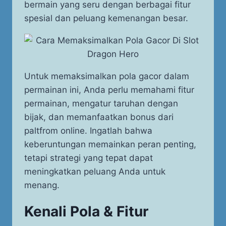
bermain yang seru dengan berbagai fitur
spesial dan peluang kemenangan besar.
Untuk memaksimalkan pola gacor dalam
permainan ini, Anda perlu memahami fitur
permainan, mengatur taruhan dengan
bijak, dan memanfaatkan bonus dari
paltfrom online. Ingatlah bahwa
keberuntungan memainkan peran penting,
tetapi strategi yang tepat dapat
meningkatkan peluang Anda untuk
menang.
Kenali Pola & Fitur