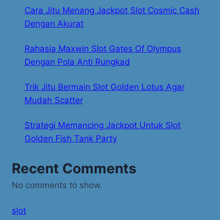
Cara Jitu Menang Jackpot Slot Cosmic Cash
Dengan Akurat
Rahasia Maxwin Slot Gates Of Olympus
Dengan Pola Anti Rungkad
Trik Jitu Bermain Slot Golden Lotus Agar
Mudah Scatter
Strategi Memancing Jackpot Untuk Slot
Golden Fish Tank Party
Recent Comments
No comments to show.
slot