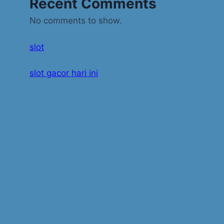
Recent Comments
No comments to show.
slot
slot gacor hari ini