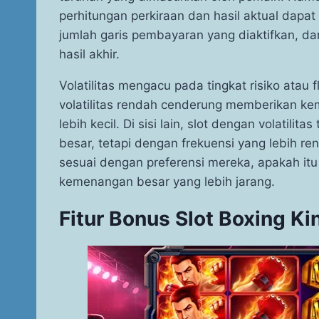
perhitungan perkiraan dan hasil aktual dapat 
jumlah garis pembayaran yang diaktifkan, da
hasil akhir.
Volatilitas mengacu pada tingkat risiko atau 
volatilitas rendah cenderung memberikan ke
lebih kecil. Di sisi lain, slot dengan volati
besar, tetapi dengan frekuensi yang lebih ren
sesuai dengan preferensi mereka, apakah itu
kemenangan besar yang lebih jarang.
Fitur Bonus Slot Boxing Ki