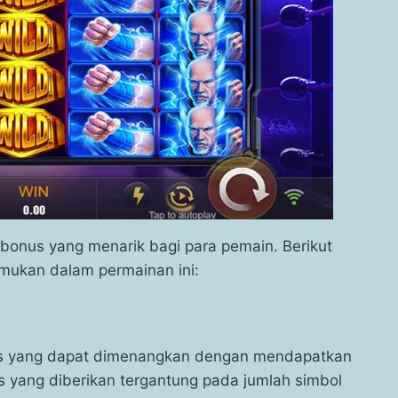
 bonus yang menarik bagi para pemain. Berikut
emukan dalam permainan ini:
tis yang dapat dimenangkan dengan mendapatkan
is yang diberikan tergantung pada jumlah simbol