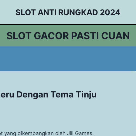
SLOT ANTI RUNGKAD 2024
SLOT GACOR PASTI CUAN
 Seru Dengan Tema Tinju
ot yang dikembangkan oleh Jili Games.