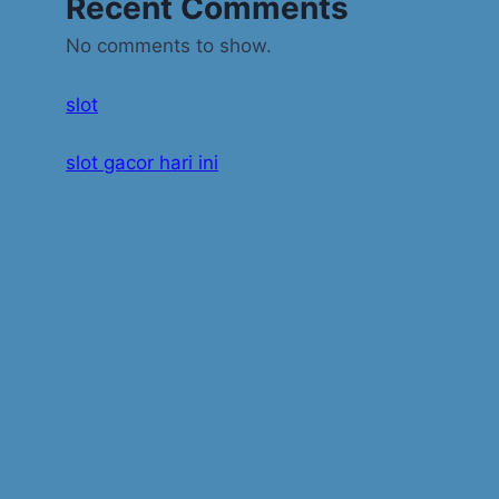
Recent Comments
No comments to show.
slot
slot gacor hari ini