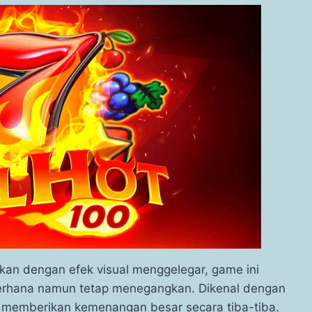
an dengan efek visual menggelegar, game ini
rhana namun tetap menegangkan. Dikenal dengan
ing memberikan kemenangan besar secara tiba-tiba.