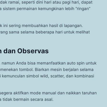
k ramai, seperti dini hari atau pagi hari, dapat
a sistem permainan kemungkinan lebih “ringan”
ik ini sering membuahkan hasil di lapangan.
yang sama selama beberapa hari untuk melihat
n dan Observas
mit, namun Anda bisa memanfaatkan auto spin untuk
f menekan tombol. Biarkan mesin berjalan selama
 kemunculan simbol wild, scatter, dan kombinasi
f, segera aktifkan mode manual dan naikkan taruhan
a tidak bermain secara asal.