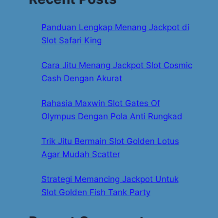
Panduan Lengkap Menang Jackpot di
Slot Safari King
Cara Jitu Menang Jackpot Slot Cosmic
Cash Dengan Akurat
Rahasia Maxwin Slot Gates Of
Olympus Dengan Pola Anti Rungkad
Trik Jitu Bermain Slot Golden Lotus
Agar Mudah Scatter
Strategi Memancing Jackpot Untuk
Slot Golden Fish Tank Party