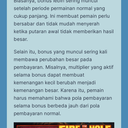
Biasanya, bonus lebih sering muncul
setelah periode permainan normal yang
cukup panjang. Ini membuat pemain perlu
bersabar dan tidak mudah menyerah
ketika putaran awal tidak memberikan hasil
besar.
Selain itu, bonus yang muncul sering kali
membawa perubahan besar pada
pembayaran. Misalnya, multiplier yang aktif
selama bonus dapat membuat
kemenangan kecil berubah menjadi
kemenangan besar. Karena itu, pemain
harus memahami bahwa pola pembayaran
selama bonus berbeda jauh dari pola
pembayaran normal.