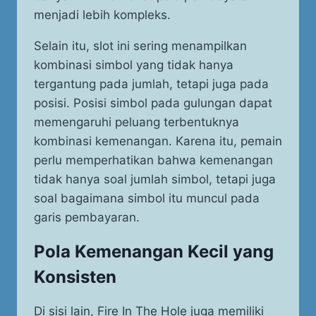
menjadi lebih kompleks.
Selain itu, slot ini sering menampilkan
kombinasi simbol yang tidak hanya
tergantung pada jumlah, tetapi juga pada
posisi. Posisi simbol pada gulungan dapat
memengaruhi peluang terbentuknya
kombinasi kemenangan. Karena itu, pemain
perlu memperhatikan bahwa kemenangan
tidak hanya soal jumlah simbol, tetapi juga
soal bagaimana simbol itu muncul pada
garis pembayaran.
Pola Kemenangan Kecil yang
Konsisten
Di sisi lain, Fire In The Hole juga memiliki