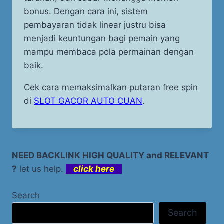
bonus. Dengan cara ini, sistem
pembayaran tidak linear justru bisa
menjadi keuntungan bagi pemain yang
mampu membaca pola permainan dengan
baik.
Cek cara memaksimalkan putaran free spin
di
SLOT GACOR AUTO CUAN
.
NEED BACKLINK HIGH QUALITY and RELEVANT
?
let us help.
click here
Search
Search