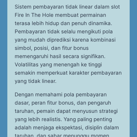
Sistem pembayaran tidak linear dalam slot
Fire In The Hole membuat permainan
terasa lebih hidup dan penuh dinamika.
Pembayaran tidak selalu mengikuti pola
yang mudah diprediksi karena kombinasi
simbol, posisi, dan fitur bonus
memengaruhi hasil secara signifikan.
Volatilitas yang menengah ke tinggi
semakin memperkuat karakter pembayaran
yang tidak linear.
Dengan memahami pola pembayaran
dasar, peran fitur bonus, dan pengaruh
taruhan, pemain dapat menyusun strategi
yang lebih realistis. Yang paling penting
adalah menjaga ekspektasi, disiplin dalam
taruhan, dan sabar menunggu momen