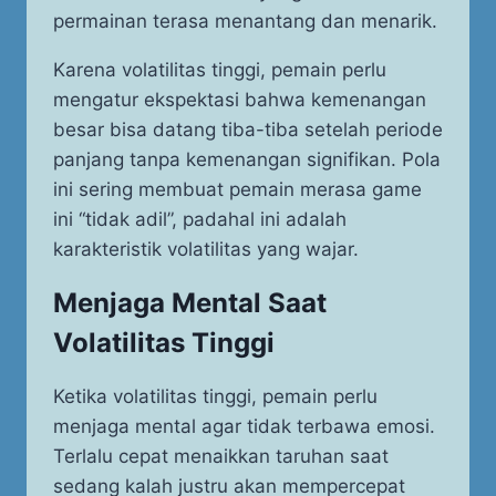
permainan terasa menantang dan menarik.
Karena volatilitas tinggi, pemain perlu
mengatur ekspektasi bahwa kemenangan
besar bisa datang tiba-tiba setelah periode
panjang tanpa kemenangan signifikan. Pola
ini sering membuat pemain merasa game
ini “tidak adil”, padahal ini adalah
karakteristik volatilitas yang wajar.
Menjaga Mental Saat
Volatilitas Tinggi
Ketika volatilitas tinggi, pemain perlu
menjaga mental agar tidak terbawa emosi.
Terlalu cepat menaikkan taruhan saat
sedang kalah justru akan mempercepat