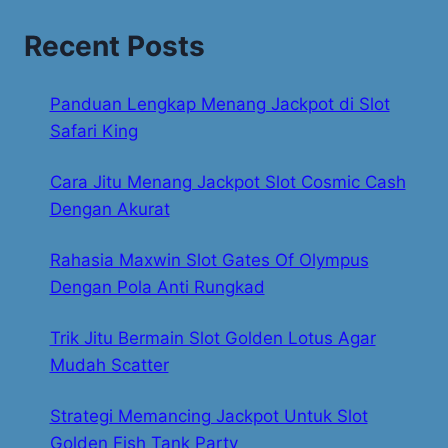
Recent Posts
Panduan Lengkap Menang Jackpot di Slot
Safari King
Cara Jitu Menang Jackpot Slot Cosmic Cash
Dengan Akurat
Rahasia Maxwin Slot Gates Of Olympus
Dengan Pola Anti Rungkad
Trik Jitu Bermain Slot Golden Lotus Agar
Mudah Scatter
Strategi Memancing Jackpot Untuk Slot
Golden Fish Tank Party