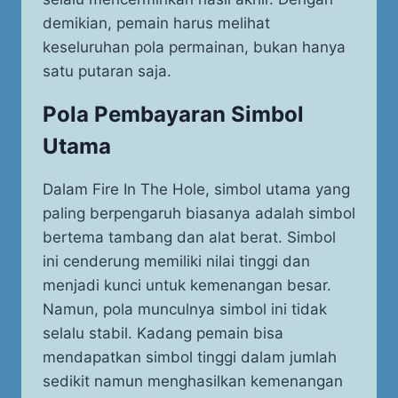
demikian, pemain harus melihat
keseluruhan pola permainan, bukan hanya
satu putaran saja.
Pola Pembayaran Simbol
Utama
Dalam Fire In The Hole, simbol utama yang
paling berpengaruh biasanya adalah simbol
bertema tambang dan alat berat. Simbol
ini cenderung memiliki nilai tinggi dan
menjadi kunci untuk kemenangan besar.
Namun, pola munculnya simbol ini tidak
selalu stabil. Kadang pemain bisa
mendapatkan simbol tinggi dalam jumlah
sedikit namun menghasilkan kemenangan