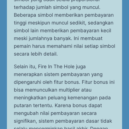
terhadap jumlah simbol yang muncul.
Beberapa simbol memberikan pembayaran
tinggi meskipun muncul sedikit, sedangkan
simbol lain memberikan pembayaran kecil
meski jumlahnya banyak. Ini membuat
pemain harus memahami nilai setiap simbol
secara lebih detail.
Selain itu, Fire In The Hole juga
menerapkan sistem pembayaran yang
dipengaruhi oleh fitur bonus. Fitur bonus ini
bisa memunculkan multiplier atau
meningkatkan peluang kemenangan pada
putaran tertentu. Karena bonus dapat
mengubah nilai pembayaran secara
signifikan, sistem pembayaran dasar tidak
selalu mencerminkan hasil akhir. Dengan