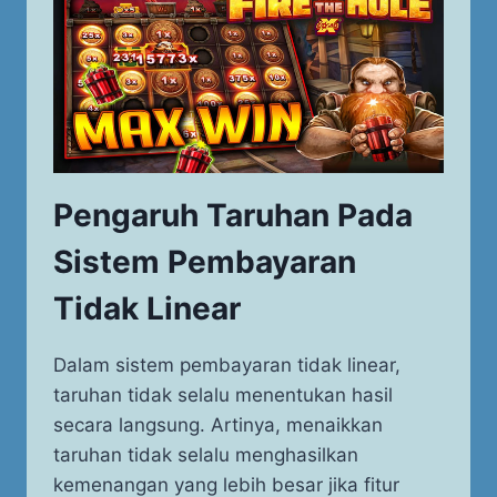
Pengaruh Taruhan Pada
Sistem Pembayaran
Tidak Linear
Dalam sistem pembayaran tidak linear,
taruhan tidak selalu menentukan hasil
secara langsung. Artinya, menaikkan
taruhan tidak selalu menghasilkan
kemenangan yang lebih besar jika fitur