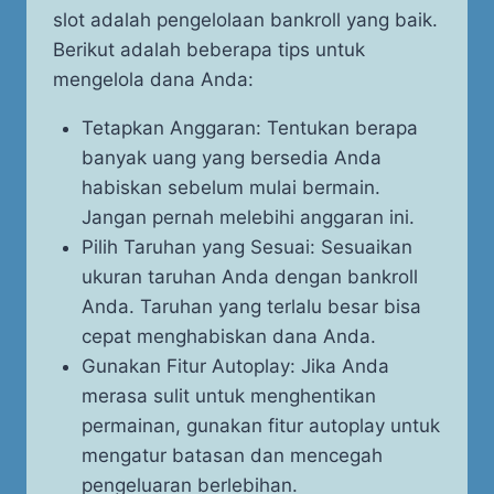
slot adalah pengelolaan bankroll yang baik.
Berikut adalah beberapa tips untuk
mengelola dana Anda:
Tetapkan Anggaran: Tentukan berapa
banyak uang yang bersedia Anda
habiskan sebelum mulai bermain.
Jangan pernah melebihi anggaran ini.
Pilih Taruhan yang Sesuai: Sesuaikan
ukuran taruhan Anda dengan bankroll
Anda. Taruhan yang terlalu besar bisa
cepat menghabiskan dana Anda.
Gunakan Fitur Autoplay: Jika Anda
merasa sulit untuk menghentikan
permainan, gunakan fitur autoplay untuk
mengatur batasan dan mencegah
pengeluaran berlebihan.