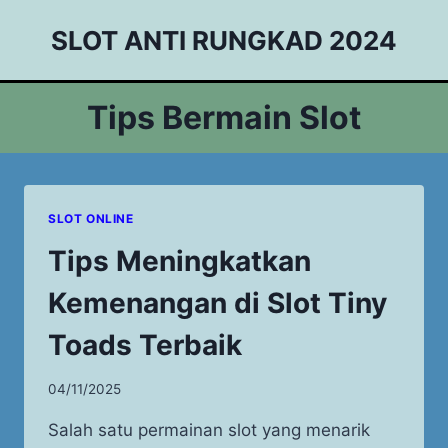
Skip
SLOT ANTI RUNGKAD 2024
to
content
Tips Bermain Slot
SLOT ONLINE
Tips Meningkatkan
Kemenangan di Slot Tiny
Toads Terbaik
04/11/2025
Salah satu permainan slot yang menarik