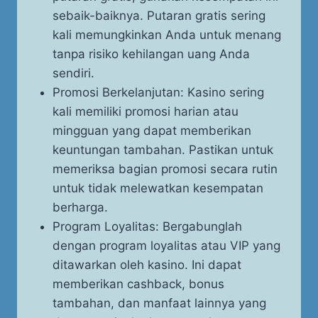
sebaik-baiknya. Putaran gratis sering
kali memungkinkan Anda untuk menang
tanpa risiko kehilangan uang Anda
sendiri.
Promosi Berkelanjutan: Kasino sering
kali memiliki promosi harian atau
mingguan yang dapat memberikan
keuntungan tambahan. Pastikan untuk
memeriksa bagian promosi secara rutin
untuk tidak melewatkan kesempatan
berharga.
Program Loyalitas: Bergabunglah
dengan program loyalitas atau VIP yang
ditawarkan oleh kasino. Ini dapat
memberikan cashback, bonus
tambahan, dan manfaat lainnya yang