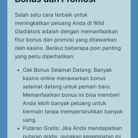
Salah satu cara terbaik untuk
meningkatkan peluang Anda di Wild
Gladiators adalah dengan memanfaatkan
fitur bonus dan promosi yang ditawarkan
oleh kasino. Berikut beberapa poin penting
yang perlu diperhatikan:
Cek Bonus Selamat Datang: Banyak
kasino online menawarkan bonus
selamat datang untuk pemain baru.
Memanfaatkan bonus ini bisa memberi
Anda lebih banyak peluang untuk
bermain tanpa mempertaruhkan banyak
uang.
Putaran Gratis: Jika Anda mendapatkan
putaran gratis, gunakan kesempatan ini