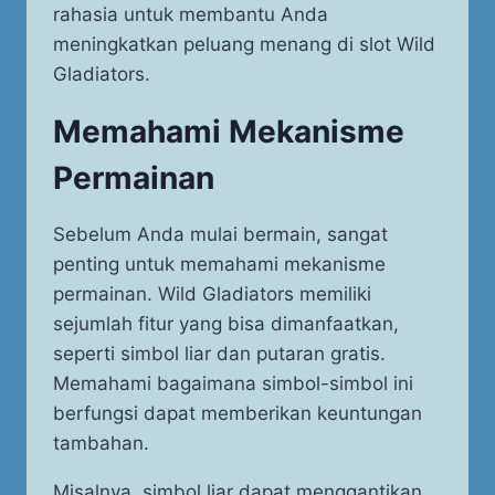
rahasia untuk membantu Anda
meningkatkan peluang menang di slot Wild
Gladiators.
Memahami Mekanisme
Permainan
Sebelum Anda mulai bermain, sangat
penting untuk memahami mekanisme
permainan. Wild Gladiators memiliki
sejumlah fitur yang bisa dimanfaatkan,
seperti simbol liar dan putaran gratis.
Memahami bagaimana simbol-simbol ini
berfungsi dapat memberikan keuntungan
tambahan.
Misalnya, simbol liar dapat menggantikan