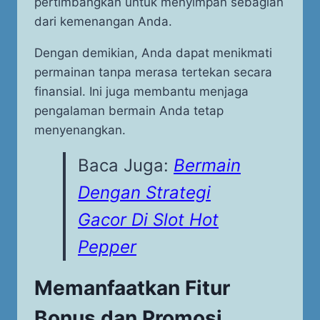
pertimbangkan untuk menyimpan sebagian
dari kemenangan Anda.
Dengan demikian, Anda dapat menikmati
permainan tanpa merasa tertekan secara
finansial. Ini juga membantu menjaga
pengalaman bermain Anda tetap
menyenangkan.
Baca Juga:
Bermain
Dengan Strategi
Gacor Di Slot Hot
Pepper
Memanfaatkan Fitur
Bonus dan Promosi