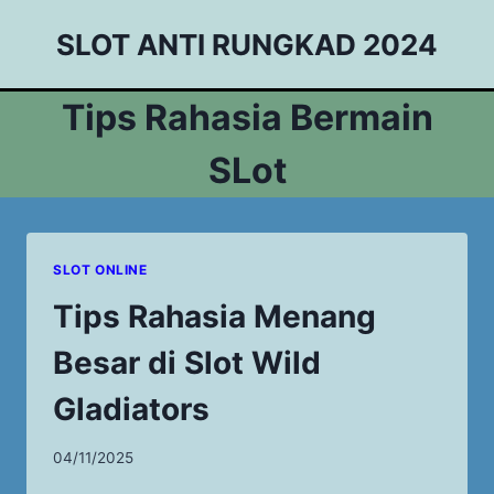
Skip
SLOT ANTI RUNGKAD 2024
to
content
Tips Rahasia Bermain
SLot
SLOT ONLINE
Tips Rahasia Menang
Besar di Slot Wild
Gladiators
04/11/2025