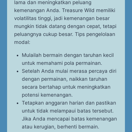
lama dan meningkatkan peluang
kemenangan Anda. Treasure Wild memiliki
volatilitas tinggi, jadi kemenangan besar
mungkin tidak datang dengan cepat, tetapi
peluangnya cukup besar.
Tips pengelolaan
modal:
Mulailah bermain dengan taruhan kecil
untuk memahami pola permainan.
Setelah Anda mulai merasa percaya diri
dengan permainan, naikkan taruhan
secara bertahap untuk meningkatkan
potensi kemenangan.
Tetapkan anggaran harian dan pastikan
untuk tidak melampaui batas tersebut.
Jika Anda mencapai batas kemenangan
atau kerugian, berhenti bermain.