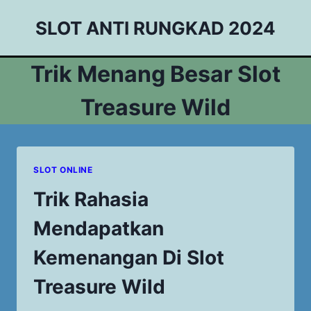
Skip
SLOT ANTI RUNGKAD 2024
to
content
Trik Menang Besar Slot
Treasure Wild
SLOT ONLINE
Trik Rahasia
Mendapatkan
Kemenangan Di Slot
Treasure Wild