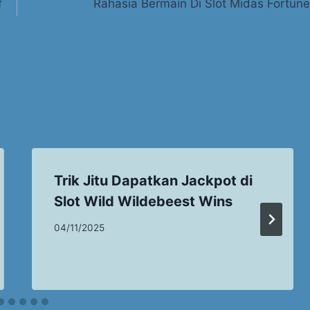
f
Rahasia Bermain Di Slot Midas Fortune
Trik Jitu Dapatkan Jackpot di
Slot Wild Wildebeest Wins
04/11/2025