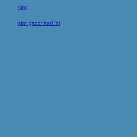
slot
slot gacor hari ini