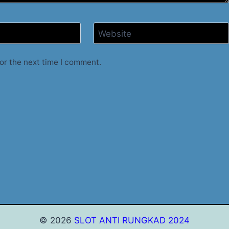
Website
or the next time I comment.
© 2026
SLOT ANTI RUNGKAD 2024