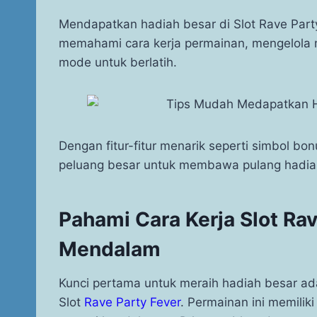
h
a
e
k
e
i
a
c
s
y
l
n
Mendapatkan hadiah besar di Slot Rave Party
t
e
s
p
e
e
memahami cara kerja permainan, mengelola 
s
b
e
e
g
mode untuk berlatih.
A
o
n
r
p
o
g
a
p
k
e
m
r
Dengan fitur-fitur menarik seperti simbol bo
peluang besar untuk membawa pulang hadia
Pahami Cara Kerja Slot Rav
Mendalam
Kunci pertama untuk meraih hadiah besar 
Slot
Rave Party Fever
. Permainan ini memilik