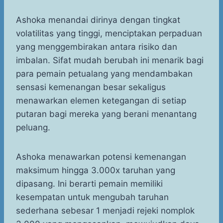
Ashoka menandai dirinya dengan tingkat
volatilitas yang tinggi, menciptakan perpaduan
yang menggembirakan antara risiko dan
imbalan. Sifat mudah berubah ini menarik bagi
para pemain petualang yang mendambakan
sensasi kemenangan besar sekaligus
menawarkan elemen ketegangan di setiap
putaran bagi mereka yang berani menantang
peluang.
Ashoka menawarkan potensi kemenangan
maksimum hingga 3.000x taruhan yang
dipasang. Ini berarti pemain memiliki
kesempatan untuk mengubah taruhan
sederhana sebesar 1 menjadi rejeki nomplok