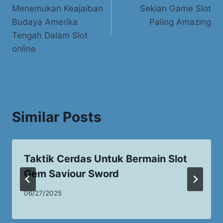
navigation
Menemukan Keajaiban
Sekian Game Slot
Budaya Amerika
Paling Amazing
Tengah Dalam Slot
online
Similar Posts
Taktik Cerdas Untuk Bermain Slot
Gem Saviour Sword
06/27/2025