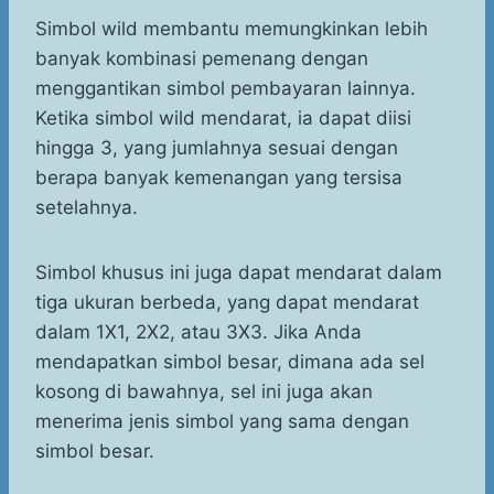
Simbol wild membantu memungkinkan lebih
banyak kombinasi pemenang dengan
menggantikan simbol pembayaran lainnya.
Ketika simbol wild mendarat, ia dapat diisi
hingga 3, yang jumlahnya sesuai dengan
berapa banyak kemenangan yang tersisa
setelahnya.
Simbol khusus ini juga dapat mendarat dalam
tiga ukuran berbeda, yang dapat mendarat
dalam 1X1, 2X2, atau 3X3. Jika Anda
mendapatkan simbol besar, dimana ada sel
kosong di bawahnya, sel ini juga akan
menerima jenis simbol yang sama dengan
simbol besar.