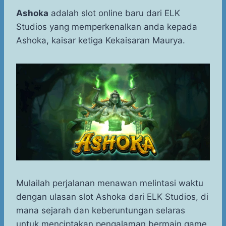
h
a
e
k
e
i
a
c
s
y
l
n
Ashoka
adalah slot online baru dari ELK
t
e
s
p
e
e
Studios yang memperkenalkan anda kepada
s
b
e
e
g
Ashoka, kaisar ketiga Kekaisaran Maurya.
A
o
n
r
p
o
g
a
p
k
e
m
r
Mulailah perjalanan menawan melintasi waktu
dengan ulasan slot Ashoka dari ELK Studios, di
mana sejarah dan keberuntungan selaras
untuk menciptakan pengalaman bermain game