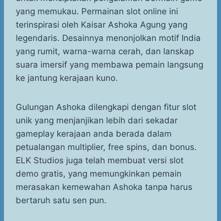
yang memukau. Permainan slot online ini
terinspirasi oleh Kaisar Ashoka Agung yang
legendaris. Desainnya menonjolkan motif India
yang rumit, warna-warna cerah, dan lanskap
suara imersif yang membawa pemain langsung
ke jantung kerajaan kuno.
Gulungan Ashoka dilengkapi dengan fitur slot
unik yang menjanjikan lebih dari sekadar
gameplay kerajaan anda berada dalam
petualangan multiplier, free spins, dan bonus.
ELK Studios juga telah membuat versi slot
demo gratis, yang memungkinkan pemain
merasakan kemewahan Ashoka tanpa harus
bertaruh satu sen pun.