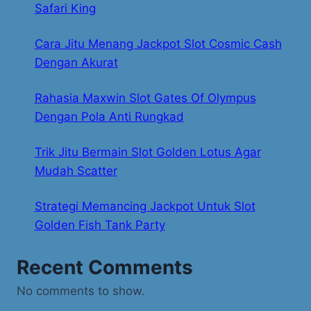
Safari King
Cara Jitu Menang Jackpot Slot Cosmic Cash
Dengan Akurat
Rahasia Maxwin Slot Gates Of Olympus
Dengan Pola Anti Rungkad
Trik Jitu Bermain Slot Golden Lotus Agar
Mudah Scatter
Strategi Memancing Jackpot Untuk Slot
Golden Fish Tank Party
Recent Comments
No comments to show.