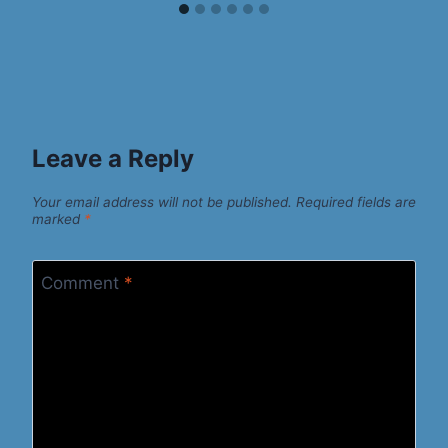
Leave a Reply
Your email address will not be published.
Required fields are
marked
*
Comment
*