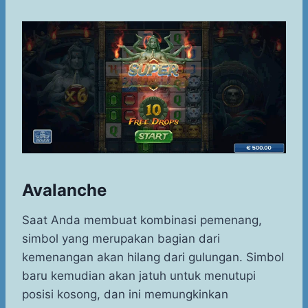
Avalanche
Saat Anda membuat kombinasi pemenang,
simbol yang merupakan bagian dari
kemenangan akan hilang dari gulungan. Simbol
baru kemudian akan jatuh untuk menutupi
posisi kosong, dan ini memungkinkan