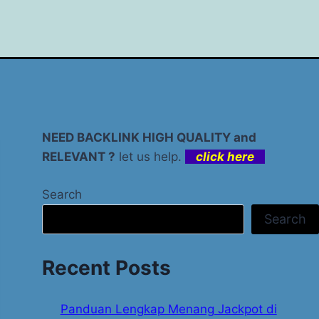
NEED BACKLINK HIGH QUALITY and
RELEVANT ?
let us help.
click here
Search
Search
Recent Posts
Panduan Lengkap Menang Jackpot di