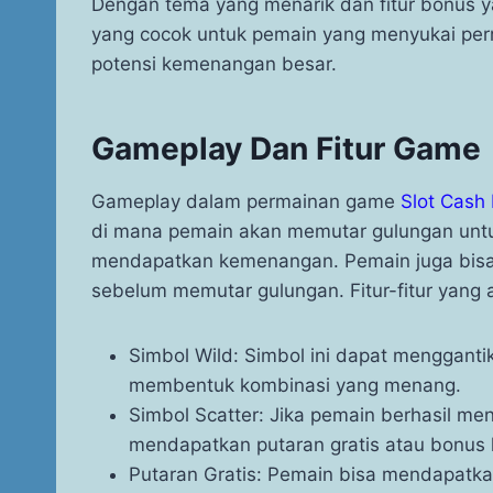
Dengan tema yang menarik dan fitur bonus 
yang cocok untuk pemain yang menyukai p
potensi kemenangan besar.
Gameplay Dan Fitur Game
Gameplay dalam permainan game
Slot Cash
di mana pemain akan memutar gulungan unt
mendapatkan kemenangan. Pemain juga bisa 
sebelum memutar gulungan. Fitur-fitur yang 
Simbol Wild: Simbol ini dapat menggantik
membentuk kombinasi yang menang.
Simbol Scatter: Jika pemain berhasil me
mendapatkan putaran gratis atau bonus 
Putaran Gratis: Pemain bisa mendapatka