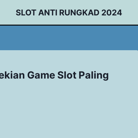
SLOT ANTI RUNGKAD 2024
Sekian Game Slot Paling