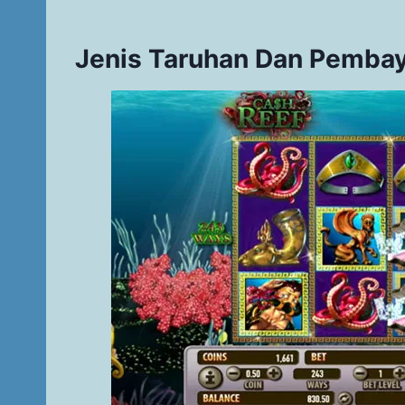
Jenis Taruhan Dan Pemba