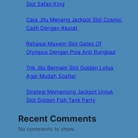
Slot Safari King
Cara Jitu Menang Jackpot Slot Cosmic
Cash Dengan Akurat
Rahasia Maxwin Slot Gates Of
Olympus Dengan Pola Anti Rungkad
Trik Jitu Bermain Slot Golden Lotus
Agar Mudah Scatter
Strategi Memancing Jackpot Untuk
Slot Golden Fish Tank Party
Recent Comments
No comments to show.