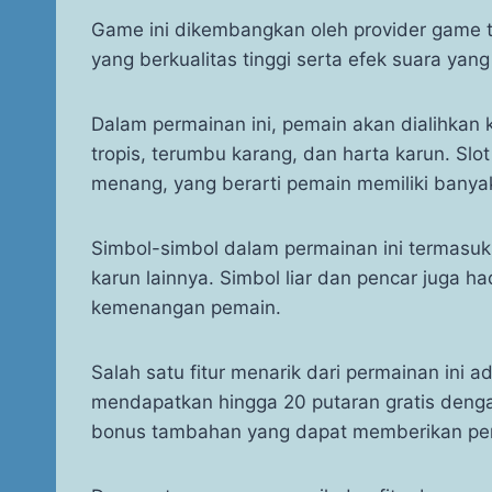
Game ini dikembangkan oleh provider game t
yang berkualitas tinggi serta efek suara ya
Dalam permainan ini, pemain akan dialihkan 
tropis, terumbu karang, dan harta karun. Slo
menang, yang berarti pemain memiliki bany
Simbol-simbol dalam permainan ini termasuk ik
karun lainnya. Simbol liar dan pencar juga 
kemenangan pemain.
Salah satu fitur menarik dari permainan ini a
mendapatkan hingga 20 putaran gratis dengan
bonus tambahan yang dapat memberikan pem