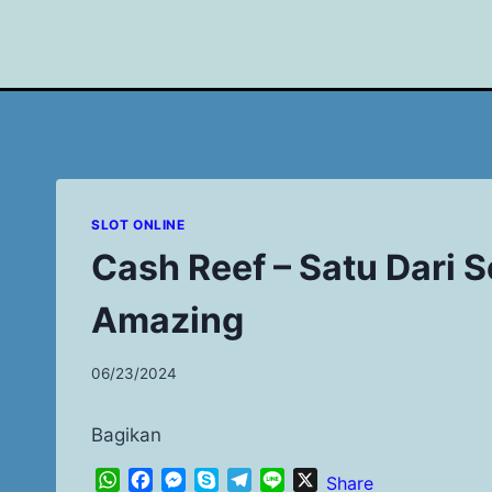
Skip
to
content
SLOT ONLINE
Cash Reef – Satu Dari 
Amazing
06/23/2024
Bagikan
W
F
M
S
T
L
X
Share