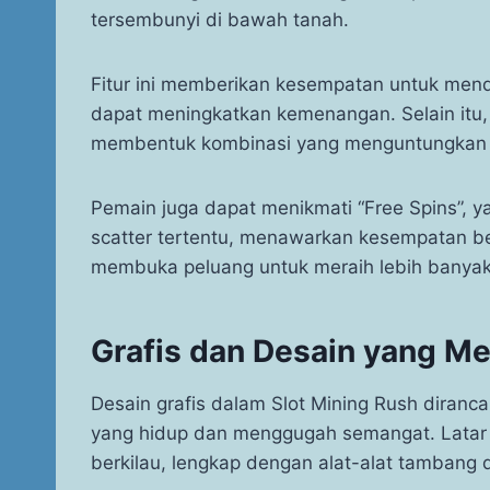
tersembunyi di bawah tanah.
Fitur ini memberikan kesempatan untuk men
dapat meningkatkan kemenangan. Selain itu,
membentuk kombinasi yang menguntungkan d
Pemain juga dapat menikmati “Free Spins”, 
scatter tertentu, menawarkan kesempatan b
membuka peluang untuk meraih lebih banya
Grafis dan Desain yang 
Desain grafis dalam Slot Mining Rush diran
yang hidup dan menggugah semangat. Latar
berkilau, lengkap dengan alat-alat tambang 