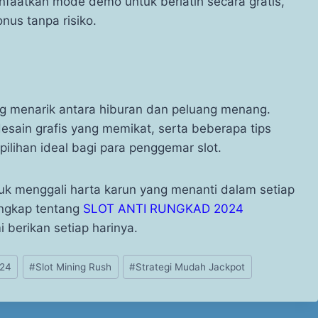
nfaatkan mode demo untuk berlatih secara gratis,
nus tanpa risiko.
g menarik antara hiburan dan peluang menang.
desain grafis yang memikat, serta beberapa tips
ilihan ideal bagi para penggemar slot.
uk menggali harta karun yang menanti dalam setiap
lengkap tentang
SLOT ANTI RUNGKAD 2024
 berikan setiap harinya.
24
#
Slot Mining Rush
#
Strategi Mudah Jackpot