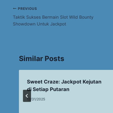
Post
PREVIOUS
Taktik Sukses Bermain Slot Wild Bounty
navigation
Showdown Untuk Jackpot
Similar Posts
Sweet Craze: Jackpot Kejutan
di Setiap Putaran
12/31/2025