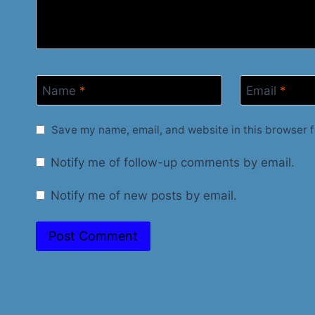
Name
*
Email
*
Save my name, email, and website in this browser f
Notify me of follow-up comments by email.
Notify me of new posts by email.