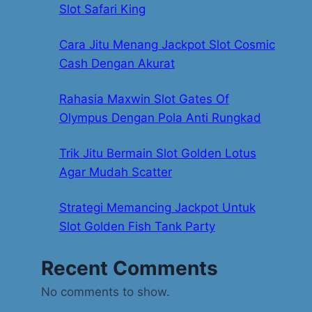
Slot Safari King
Cara Jitu Menang Jackpot Slot Cosmic
Cash Dengan Akurat
Rahasia Maxwin Slot Gates Of
Olympus Dengan Pola Anti Rungkad
Trik Jitu Bermain Slot Golden Lotus
Agar Mudah Scatter
Strategi Memancing Jackpot Untuk
Slot Golden Fish Tank Party
Recent Comments
No comments to show.