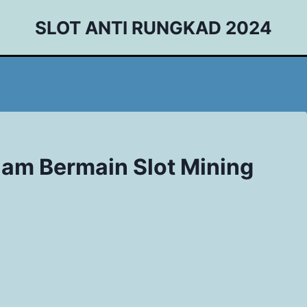
SLOT ANTI RUNGKAD 2024
lam Bermain Slot Mining