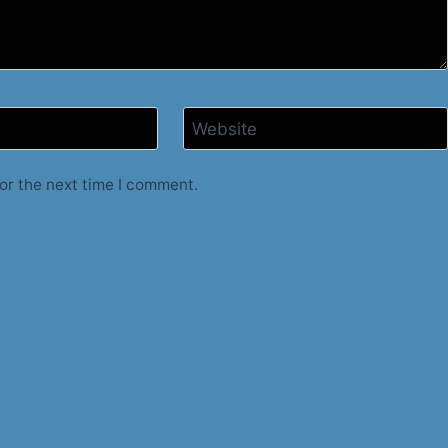
Website
or the next time I comment.