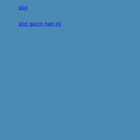
slot
slot gacor hari ini