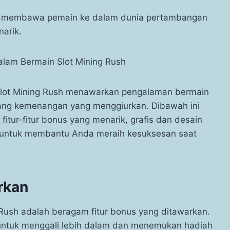
ang membawa pemain ke dalam dunia pertambangan
arik.
 Slot Mining Rush menawarkan pengalaman bermain
ng kemenangan yang menggiurkan. Dibawah ini
tur-fitur bonus yang menarik, grafis dan desain
k untuk membantu Anda meraih kesuksesan saat
rkan
g Rush adalah beragam fitur bonus yang ditawarkan.
untuk menggali lebih dalam dan menemukan hadiah