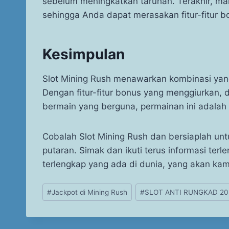
sebelum meningkatkan taruhan. Terakhir, ma
sehingga Anda dapat merasakan fitur-fitur bo
Kesimpulan
Slot Mining Rush menawarkan kombinasi yan
Dengan fitur-fitur bonus yang menggiurkan, 
bermain yang berguna, permainan ini adalah p
Cobalah Slot Mining Rush dan bersiaplah unt
putaran. Simak dan ikuti terus informasi ter
terlengkap yang ada di dunia, yang akan kami
Post
#
Jackpot di Mining Rush
#
SLOT ANTI RUNGKAD 20
Tags: