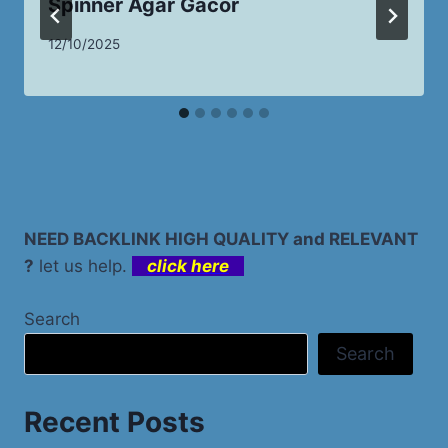
Spinner Agar Gacor
12/10/2025
NEED BACKLINK HIGH QUALITY and RELEVANT
?
let us help.
click here
Search
Search
Recent Posts