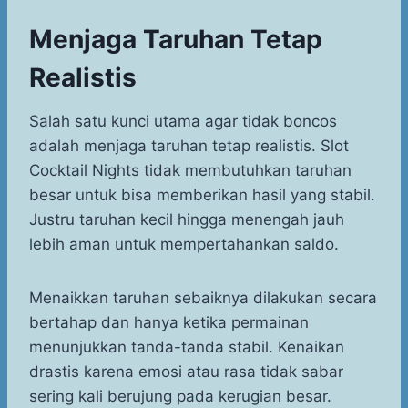
Menjaga Taruhan Tetap
Realistis
Salah satu kunci utama agar tidak boncos
adalah menjaga taruhan tetap realistis. Slot
Cocktail Nights tidak membutuhkan taruhan
besar untuk bisa memberikan hasil yang stabil.
Justru taruhan kecil hingga menengah jauh
lebih aman untuk mempertahankan saldo.
Menaikkan taruhan sebaiknya dilakukan secara
bertahap dan hanya ketika permainan
menunjukkan tanda-tanda stabil. Kenaikan
drastis karena emosi atau rasa tidak sabar
sering kali berujung pada kerugian besar.