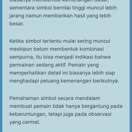
sementara simbol bernilai tinggi muncul lebih
jarang namun memberikan hasil yang lebih
besar.
Ketika simbol tertentu mulai sering muncul
meskipun belum membentuk kombinasi
sempurna, itu bisa menjadi indikasi bahwa
permainan sedang aktif. Pemain yang
memperhatikan detail ini biasanya lebih siap
menghadapi peluang kemenangan berikutnya.
Pemahaman simbol secara mendalam
membuat pemain tidak hanya bergantung pada
keberuntungan, tetapi juga pada observasi
yang cermat.