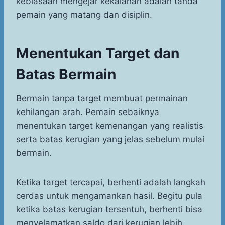
kebiasaan mengejar kekalahan adalah tanda
pemain yang matang dan disiplin.
Menentukan Target dan
Batas Bermain
Bermain tanpa target membuat permainan
kehilangan arah. Pemain sebaiknya
menentukan target kemenangan yang realistis
serta batas kerugian yang jelas sebelum mulai
bermain.
Ketika target tercapai, berhenti adalah langkah
cerdas untuk mengamankan hasil. Begitu pula
ketika batas kerugian tersentuh, berhenti bisa
menyelamatkan saldo dari kerugian lebih