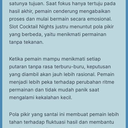
satunya tujuan. Saat fokus hanya tertuju pada
hasil akhir, pemain cenderung mengabaikan
proses dan mulai bermain secara emosional.
Slot Cocktail Nights justru menuntut pola pikir
yang berbeda, yaitu menikmati permainan
tanpa tekanan.
Ketika pemain mampu menikmati setiap
putaran tanpa rasa terburu-buru, keputusan
yang diambil akan jauh lebih rasional. Pemain
menjadi lebih peka terhadap perubahan ritme
permainan dan tidak mudah panik saat
mengalami kekalahan kecil.
Pola pikir yang santai ini membuat pemain lebih
tahan terhadap fluktuasi hasil dan membantu