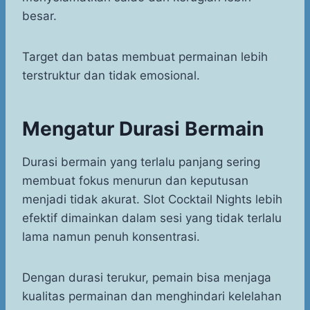
besar.
Target dan batas membuat permainan lebih
terstruktur dan tidak emosional.
Mengatur Durasi Bermain
Durasi bermain yang terlalu panjang sering
membuat fokus menurun dan keputusan
menjadi tidak akurat. Slot Cocktail Nights lebih
efektif dimainkan dalam sesi yang tidak terlalu
lama namun penuh konsentrasi.
Dengan durasi terukur, pemain bisa menjaga
kualitas permainan dan menghindari kelelahan