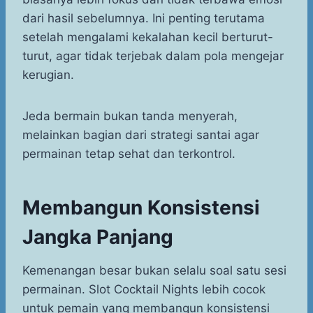
dari hasil sebelumnya. Ini penting terutama
setelah mengalami kekalahan kecil berturut-
turut, agar tidak terjebak dalam pola mengejar
kerugian.
Jeda bermain bukan tanda menyerah,
melainkan bagian dari strategi santai agar
permainan tetap sehat dan terkontrol.
Membangun Konsistensi
Jangka Panjang
Kemenangan besar bukan selalu soal satu sesi
permainan. Slot Cocktail Nights lebih cocok
untuk pemain yang membangun konsistensi