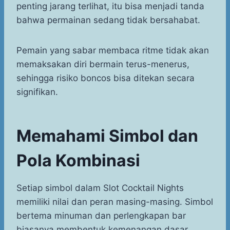
penting jarang terlihat, itu bisa menjadi tanda
bahwa permainan sedang tidak bersahabat.
Pemain yang sabar membaca ritme tidak akan
memaksakan diri bermain terus-menerus,
sehingga risiko boncos bisa ditekan secara
signifikan.
Memahami Simbol dan
Pola Kombinasi
Setiap simbol dalam Slot Cocktail Nights
memiliki nilai dan peran masing-masing. Simbol
bertema minuman dan perlengkapan bar
biasanya membentuk kemenangan dasar,