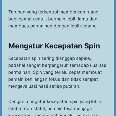
Taruhan yang terkontrol memberikan ruang
bagi pemain untuk bermain lebih lama dan
membaca permainan dengan lebih tenang.
Mengatur Kecepatan Spin
Kecepatan spin sering dianggap sepele,
padahal sangat berpengaruh terhadap kualitas
permainan. Spin yang terlalu cepat membuat
pemain kehilangan fokus dan tidak sempat
mengevaluasi hasil setiap putaran.
Dengan mengatur kecepatan spin yang lebih
lambat dan stabil, pemain bisa menjaga
konsentrasi dan memahami alur permainan