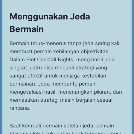
Menggunakan Jeda
Bermain
Bermain terus-menerus tanpa jeda sering kali
membuat pemain kehilangan objektivitas.
Dalam Slot Cocktail Nights, mengambil jeda
singkat justru bisa menjadi strategi yang
sangat efektif untuk menjaga kestabilan
permainan. Jeda membantu pemain
mengevaluasi hasil, menenangkan pikiran, dan
memastikan strategi masih berjalan sesuai
rencana.
Saat kembali bermain setelah jeda, pemain
biasanya lebih fokus dan tidak terbawa emosi