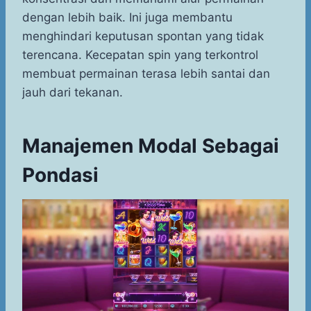
dengan lebih baik. Ini juga membantu
menghindari keputusan spontan yang tidak
terencana. Kecepatan spin yang terkontrol
membuat permainan terasa lebih santai dan
jauh dari tekanan.
Manajemen Modal Sebagai
Pondasi