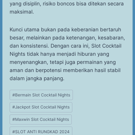
yang disiplin, risiko boncos bisa ditekan secara
maksimal.
Kunci utama bukan pada keberanian bertaruh
besar, melainkan pada ketenangan, kesabaran,
dan konsistensi. Dengan cara ini, Slot Cocktail
Nights tidak hanya menjadi hiburan yang
menyenangkan, tetapi juga permainan yang
aman dan berpotensi memberikan hasil stabil
dalam jangka panjang.
Post
#
Bermain Slot Cocktail Nights
Tags:
#
Jackpot Slot Cocktail Nights
#
Maxwin Slot Cocktail Nights
#
SLOT ANTI RUNGKAD 2024