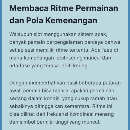
Membaca Ritme Permainan
dan Pola Kemenangan
Walaupun slot menggunakan sistem acak,
banyak pemain berpengalaman percaya bahwa
setiap sesi memiliki ritme tertentu. Ada fase di
mana kemenangan lebih sering muncul dan
ada fase yang terasa lebih kering.
Dengan memperhatikan hasil beberapa putaran
awal, pemain bisa menilai apakah permainan
sedang dalam kondisi yang cukup ramah atau
sebaiknya ditinggalkan sementara. Ritme ini
bisa dilihat dari frekuensi kombinasi menang
dan simbol bernilai tinggi yang muncul.