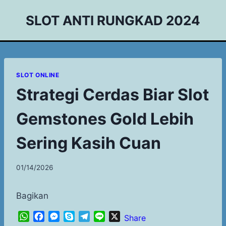
Skip
SLOT ANTI RUNGKAD 2024
to
content
SLOT ONLINE
Strategi Cerdas Biar Slot
Gemstones Gold Lebih
Sering Kasih Cuan
01/14/2026
Bagikan
W
F
M
S
T
L
X
Share