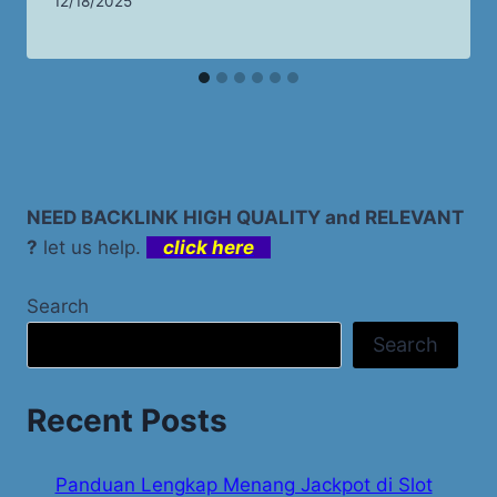
12/18/2025
NEED BACKLINK HIGH QUALITY and RELEVANT
?
let us help.
click here
Search
Search
Recent Posts
Panduan Lengkap Menang Jackpot di Slot