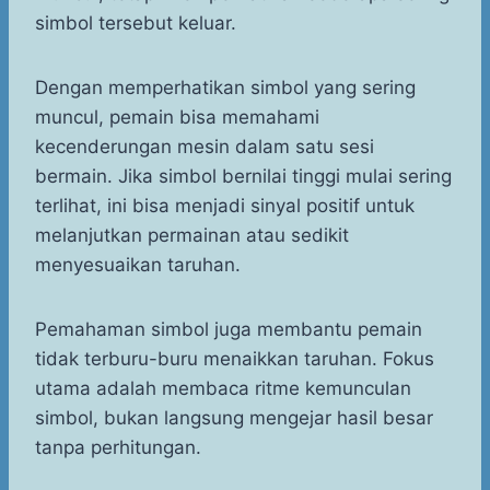
simbol tersebut keluar.
Dengan memperhatikan simbol yang sering
muncul, pemain bisa memahami
kecenderungan mesin dalam satu sesi
bermain. Jika simbol bernilai tinggi mulai sering
terlihat, ini bisa menjadi sinyal positif untuk
melanjutkan permainan atau sedikit
menyesuaikan taruhan.
Pemahaman simbol juga membantu pemain
tidak terburu-buru menaikkan taruhan. Fokus
utama adalah membaca ritme kemunculan
simbol, bukan langsung mengejar hasil besar
tanpa perhitungan.