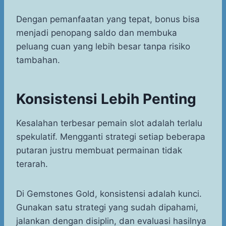
Dengan pemanfaatan yang tepat, bonus bisa
menjadi penopang saldo dan membuka
peluang cuan yang lebih besar tanpa risiko
tambahan.
Konsistensi Lebih Penting
Kesalahan terbesar pemain slot adalah terlalu
spekulatif. Mengganti strategi setiap beberapa
putaran justru membuat permainan tidak
terarah.
Di Gemstones Gold, konsistensi adalah kunci.
Gunakan satu strategi yang sudah dipahami,
jalankan dengan disiplin, dan evaluasi hasilnya