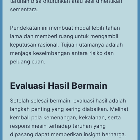
taruhan bisa diturunkan atau sesi dihentikan
sementara.
Pendekatan ini membuat modal lebih tahan
lama dan memberi ruang untuk mengambil
keputusan rasional. Tujuan utamanya adalah
menjaga keseimbangan antara risiko dan
peluang cuan.
Evaluasi Hasil Bermain
Setelah selesai bermain, evaluasi hasil adalah
langkah penting yang sering diabaikan. Melihat
kembali pola kemenangan, kekalahan, serta
respons mesin terhadap taruhan yang
dipasang dapat memberikan insight berharga.