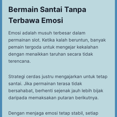
Bermain Santai Tanpa
Terbawa Emosi
Emosi adalah musuh terbesar dalam
permainan slot. Ketika kalah beruntun, banyak
pemain tergoda untuk mengejar kekalahan
dengan menaikkan taruhan secara tidak
terencana.
Strategi cerdas justru mengajarkan untuk tetap
santai. Jika permainan terasa tidak
bersahabat, berhenti sejenak jauh lebih bijak
daripada memaksakan putaran berikutnya.
Dengan menjaga emosi tetap stabil, setiap