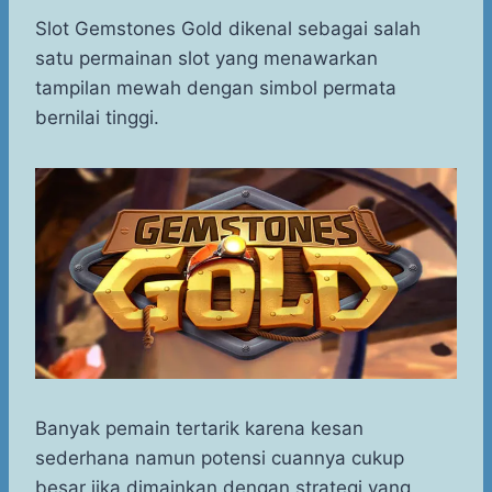
h
a
e
k
e
i
a
c
s
y
l
n
Slot Gemstones Gold dikenal sebagai salah
t
e
s
p
e
e
satu permainan slot yang menawarkan
s
b
e
e
g
tampilan mewah dengan simbol permata
A
o
n
r
bernilai tinggi.
p
o
g
a
p
k
e
m
r
Banyak pemain tertarik karena kesan
sederhana namun potensi cuannya cukup
besar jika dimainkan dengan strategi yang