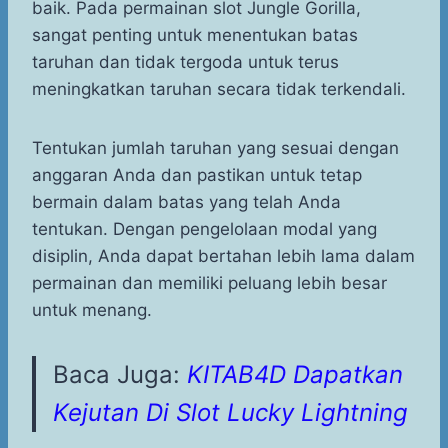
baik. Pada permainan slot Jungle Gorilla,
sangat penting untuk menentukan batas
taruhan dan tidak tergoda untuk terus
meningkatkan taruhan secara tidak terkendali.
Tentukan jumlah taruhan yang sesuai dengan
anggaran Anda dan pastikan untuk tetap
bermain dalam batas yang telah Anda
tentukan. Dengan pengelolaan modal yang
disiplin, Anda dapat bertahan lebih lama dalam
permainan dan memiliki peluang lebih besar
untuk menang.
Baca Juga:
KITAB4D Dapatkan
Kejutan Di Slot Lucky Lightning