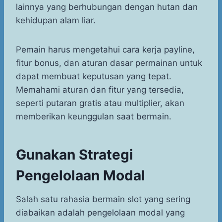
lainnya yang berhubungan dengan hutan dan
kehidupan alam liar.
Pemain harus mengetahui cara kerja payline,
fitur bonus, dan aturan dasar permainan untuk
dapat membuat keputusan yang tepat.
Memahami aturan dan fitur yang tersedia,
seperti putaran gratis atau multiplier, akan
memberikan keunggulan saat bermain.
Gunakan Strategi
Pengelolaan Modal
Salah satu rahasia bermain slot yang sering
diabaikan adalah pengelolaan modal yang