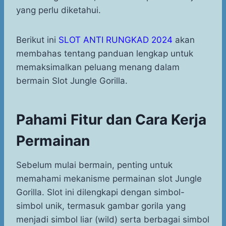
yang perlu diketahui.
Berikut ini
SLOT ANTI RUNGKAD 2024
akan
membahas tentang panduan lengkap untuk
memaksimalkan peluang menang dalam
bermain Slot Jungle Gorilla.
Pahami Fitur dan Cara Kerja
Permainan
Sebelum mulai bermain, penting untuk
memahami mekanisme permainan slot Jungle
Gorilla. Slot ini dilengkapi dengan simbol-
simbol unik, termasuk gambar gorila yang
menjadi simbol liar (wild) serta berbagai simbol