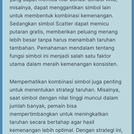
misalnya, dapat menggantikan simbol lain
untuk membentuk kombinasi kemenangan.
Sedangkan simbol Scatter dapat memicu
putaran gratis, memberikan peluang menang
lebih besar tanpa harus menambah taruhan
tambahan. Pemahaman mendalam tentang
fungsi simbol ini menjadi salah satu faktor
utama dalam meraih kemenangan konsisten.
Memperhatikan kombinasi simbol juga penting
untuk menentukan strategi taruhan. Misalnya,
saat simbol dengan nilai tinggi muncul dalam
jumlah banyak, pemain bisa
mempertimbangkan untuk meningkatkan
taruhan secara bertahap agar hasil
kemenangan lebih optimal. Dengan strategi ini,