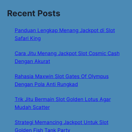
Recent Posts
Panduan Lengkap Menang Jackpot di Slot
Safari King
Cara Jitu Menang Jackpot Slot Cosmic Cash
Dengan Akurat
Rahasia Maxwin Slot Gates Of Olympus
Dengan Pola Anti Rungkad
Trik Jitu Bermain Slot Golden Lotus Agar
Mudah Scatter
Strategi Memancing Jackpot Untuk Slot
Golden Fish Tank Party