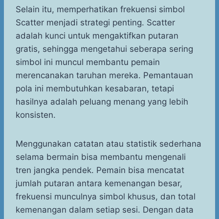
Selain itu, memperhatikan frekuensi simbol
Scatter menjadi strategi penting. Scatter
adalah kunci untuk mengaktifkan putaran
gratis, sehingga mengetahui seberapa sering
simbol ini muncul membantu pemain
merencanakan taruhan mereka. Pemantauan
pola ini membutuhkan kesabaran, tetapi
hasilnya adalah peluang menang yang lebih
konsisten.
Menggunakan catatan atau statistik sederhana
selama bermain bisa membantu mengenali
tren jangka pendek. Pemain bisa mencatat
jumlah putaran antara kemenangan besar,
frekuensi munculnya simbol khusus, dan total
kemenangan dalam setiap sesi. Dengan data