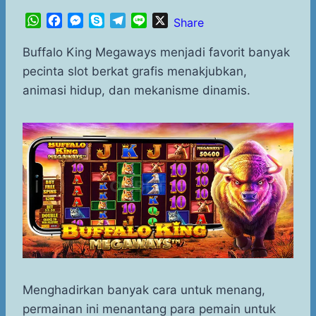
W
F
M
S
T
L
X
Share
h
a
e
k
e
i
a
c
s
y
l
n
Buffalo King Megaways menjadi favorit banyak
t
e
s
p
e
e
pecinta slot berkat grafis menakjubkan,
s
b
e
e
g
animasi hidup, dan mekanisme dinamis.
A
o
n
r
p
o
g
a
p
k
e
m
r
Menghadirkan banyak cara untuk menang,
permainan ini menantang para pemain untuk