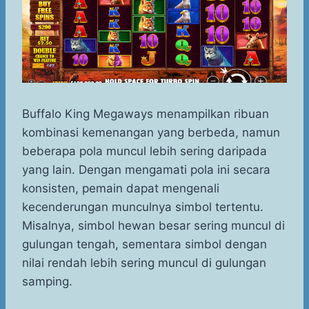
Buffalo King Megaways menampilkan ribuan
kombinasi kemenangan yang berbeda, namun
beberapa pola muncul lebih sering daripada
yang lain. Dengan mengamati pola ini secara
konsisten, pemain dapat mengenali
kecenderungan munculnya simbol tertentu.
Misalnya, simbol hewan besar sering muncul di
gulungan tengah, sementara simbol dengan
nilai rendah lebih sering muncul di gulungan
samping.