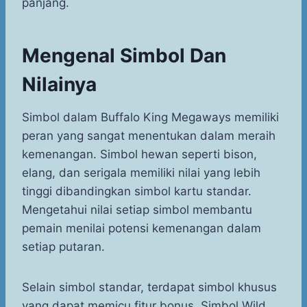
panjang.
Mengenal Simbol Dan
Nilainya
Simbol dalam Buffalo King Megaways memiliki
peran yang sangat menentukan dalam meraih
kemenangan. Simbol hewan seperti bison,
elang, dan serigala memiliki nilai yang lebih
tinggi dibandingkan simbol kartu standar.
Mengetahui nilai setiap simbol membantu
pemain menilai potensi kemenangan dalam
setiap putaran.
Selain simbol standar, terdapat simbol khusus
yang dapat memicu fitur bonus. Simbol Wild,