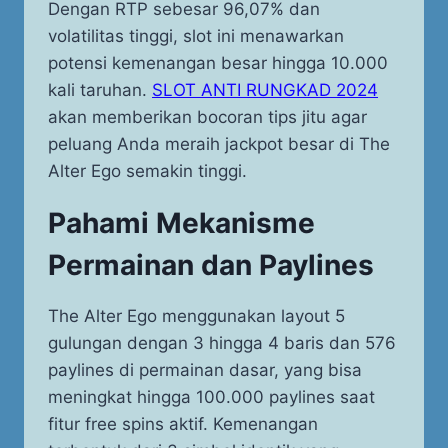
Dengan RTP sebesar 96,07% dan
volatilitas tinggi, slot ini menawarkan
potensi kemenangan besar hingga 10.000
kali taruhan.
SLOT ANTI RUNGKAD 2024
akan memberikan bocoran tips jitu agar
peluang Anda meraih jackpot besar di The
Alter Ego semakin tinggi.
Pahami Mekanisme
Permainan dan Paylines
The Alter Ego menggunakan layout 5
gulungan dengan 3 hingga 4 baris dan 576
paylines di permainan dasar, yang bisa
meningkat hingga 100.000 paylines saat
fitur free spins aktif. Kemenangan