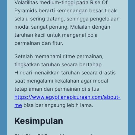
Volatilitas medium-tinggi pada Rise Of
Pyramids berarti kemenangan besar tidak
selalu sering datang, sehingga pengelolaan
modal sangat penting. Mulailah dengan
taruhan kecil untuk mengenal pola
permainan dan fitur.
Setelah memahami ritme permainan,
tingkatkan taruhan secara bertahap.
Hindari menaikkan taruhan secara drastis
saat mengalami kekalahan agar modal
tetap aman dan permainan di situs
https://www.egyptianepicurean.com/about-
me
bisa berlangsung lebih lama.
Kesimpulan