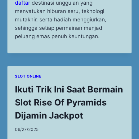
daftar
destinasi unggulan yang
menyatukan hiburan seru, teknologi
mutakhir, serta hadiah menggiurkan,
sehingga setiap permainan menjadi
peluang emas penuh keuntungan.
SLOT ONLINE
Ikuti Trik Ini Saat Bermain
Slot Rise Of Pyramids
Dijamin Jackpot
06/27/2025