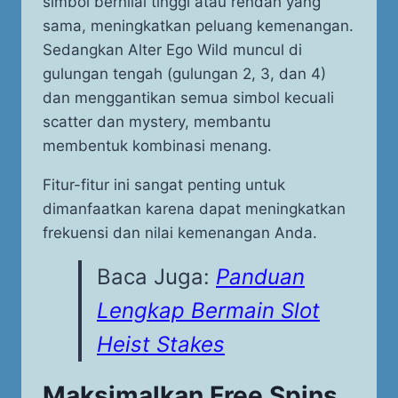
simbol bernilai tinggi atau rendah yang
sama, meningkatkan peluang kemenangan.
Sedangkan Alter Ego Wild muncul di
gulungan tengah (gulungan 2, 3, dan 4)
dan menggantikan semua simbol kecuali
scatter dan mystery, membantu
membentuk kombinasi menang.
Fitur-fitur ini sangat penting untuk
dimanfaatkan karena dapat meningkatkan
frekuensi dan nilai kemenangan Anda.
Baca Juga:
Panduan
Lengkap Bermain Slot
Heist Stakes
Maksimalkan Free Spins