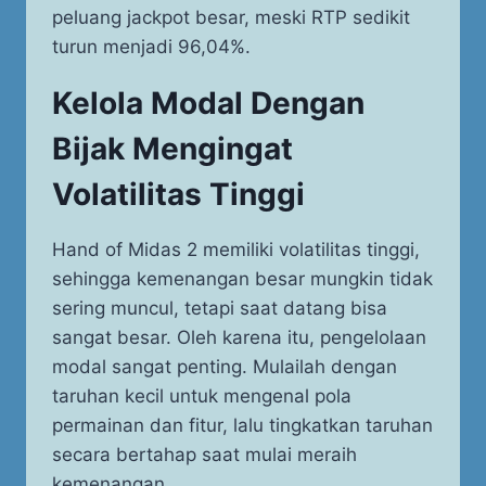
peluang jackpot besar, meski RTP sedikit
turun menjadi 96,04%.
Kelola Modal Dengan
Bijak Mengingat
Volatilitas Tinggi
Hand of Midas 2 memiliki volatilitas tinggi,
sehingga kemenangan besar mungkin tidak
sering muncul, tetapi saat datang bisa
sangat besar. Oleh karena itu, pengelolaan
modal sangat penting. Mulailah dengan
taruhan kecil untuk mengenal pola
permainan dan fitur, lalu tingkatkan taruhan
secara bertahap saat mulai meraih
kemenangan.