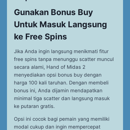
Gunakan Bonus Buy
Untuk Masuk Langsung
ke Free Spins
Jika Anda ingin langsung menikmati fitur
free spins tanpa menunggu scatter muncul
secara alami, Hand of Midas 2
menyediakan opsi bonus buy dengan
harga 100 kali taruhan. Dengan membeli
bonus ini, Anda dijamin mendapatkan
minimal tiga scatter dan langsung masuk
ke putaran gratis.
Opsi ini cocok bagi pemain yang memiliki
modal cukup dan ingin mempercepat