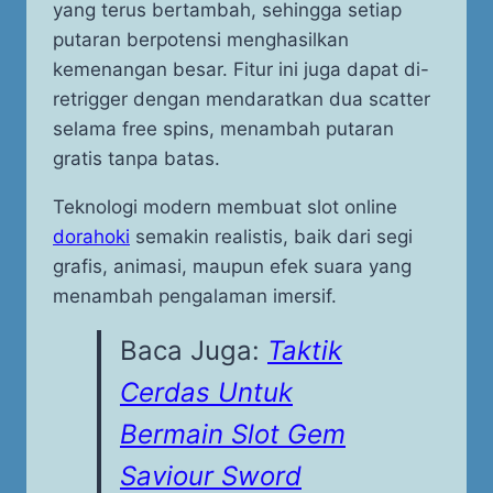
yang terus bertambah, sehingga setiap
putaran berpotensi menghasilkan
kemenangan besar. Fitur ini juga dapat di-
retrigger dengan mendaratkan dua scatter
selama free spins, menambah putaran
gratis tanpa batas.
Teknologi modern membuat slot online
dorahoki
semakin realistis, baik dari segi
grafis, animasi, maupun efek suara yang
menambah pengalaman imersif.
Baca Juga:
Taktik
Cerdas Untuk
Bermain Slot Gem
Saviour Sword