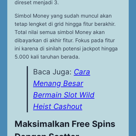
direset menjadi 3.
Simbol Money yang sudah muncul akan
tetap lengket di grid hingga fitur berakhir.
Total nilai semua simbol Money akan
dibayarkan di akhir fitur. Fokus pada fitur
ini karena di sinilah potensi jackpot hingga
5.000 kali taruhan berada.
Baca Juga:
Cara
Menang Besar
Bermain Slot Wild
Heist Cashout
Maksimalkan Free Spins