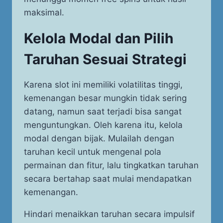
maksimal.
Kelola Modal dan Pilih
Taruhan Sesuai Strategi
Karena slot ini memiliki volatilitas tinggi,
kemenangan besar mungkin tidak sering
datang, namun saat terjadi bisa sangat
menguntungkan. Oleh karena itu, kelola
modal dengan bijak. Mulailah dengan
taruhan kecil untuk mengenal pola
permainan dan fitur, lalu tingkatkan taruhan
secara bertahap saat mulai mendapatkan
kemenangan.
Hindari menaikkan taruhan secara impulsif