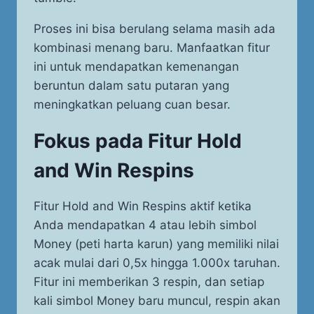
Proses ini bisa berulang selama masih ada
kombinasi menang baru. Manfaatkan fitur
ini untuk mendapatkan kemenangan
beruntun dalam satu putaran yang
meningkatkan peluang cuan besar.
Fokus pada Fitur Hold
and Win Respins
Fitur Hold and Win Respins aktif ketika
Anda mendapatkan 4 atau lebih simbol
Money (peti harta karun) yang memiliki nilai
acak mulai dari 0,5x hingga 1.000x taruhan.
Fitur ini memberikan 3 respin, dan setiap
kali simbol Money baru muncul, respin akan