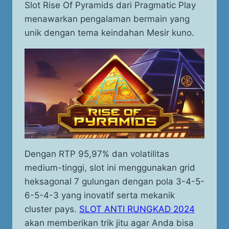
Slot Rise Of Pyramids dari Pragmatic Play
menawarkan pengalaman bermain yang
unik dengan tema keindahan Mesir kuno.
Dengan RTP 95,97% dan volatilitas
medium-tinggi, slot ini menggunakan grid
heksagonal 7 gulungan dengan pola 3-4-5-
6-5-4-3 yang inovatif serta mekanik
cluster pays.
SLOT ANTI RUNGKAD 2024
akan memberikan trik jitu agar Anda bisa