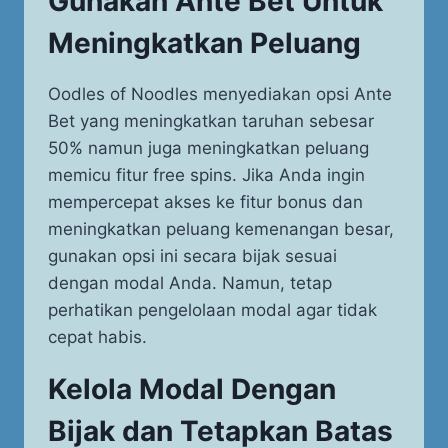
Gunakan Ante Bet Untuk
Meningkatkan Peluang
Oodles of Noodles menyediakan opsi Ante
Bet yang meningkatkan taruhan sebesar
50% namun juga meningkatkan peluang
memicu fitur free spins. Jika Anda ingin
mempercepat akses ke fitur bonus dan
meningkatkan peluang kemenangan besar,
gunakan opsi ini secara bijak sesuai
dengan modal Anda. Namun, tetap
perhatikan pengelolaan modal agar tidak
cepat habis.
Kelola Modal Dengan
Bijak dan Tetapkan Batas