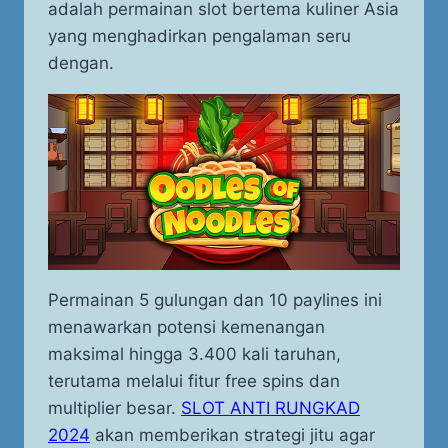
adalah permainan slot bertema kuliner Asia
yang menghadirkan pengalaman seru
dengan.
Permainan 5 gulungan dan 10 paylines ini
menawarkan potensi kemenangan
maksimal hingga 3.400 kali taruhan,
terutama melalui fitur free spins dan
multiplier besar.
SLOT ANTI RUNGKAD
2024
akan memberikan strategi jitu agar