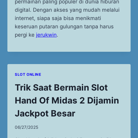
permainan paling populer di dunia hiburan
digital. Dengan akses yang mudah melalui
internet, siapa saja bisa menikmati
keseruan putaran gulungan tanpa harus
pergi ke
jerukwin
.
SLOT ONLINE
Trik Saat Bermain Slot
Hand Of Midas 2 Dijamin
Jackpot Besar
06/27/2025