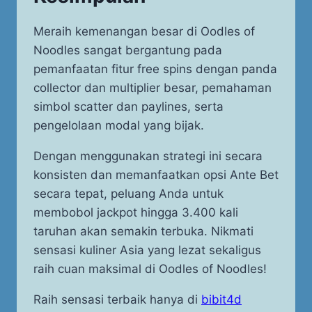
Meraih kemenangan besar di Oodles of
Noodles sangat bergantung pada
pemanfaatan fitur free spins dengan panda
collector dan multiplier besar, pemahaman
simbol scatter dan paylines, serta
pengelolaan modal yang bijak.
Dengan menggunakan strategi ini secara
konsisten dan memanfaatkan opsi Ante Bet
secara tepat, peluang Anda untuk
membobol jackpot hingga 3.400 kali
taruhan akan semakin terbuka. Nikmati
sensasi kuliner Asia yang lezat sekaligus
raih cuan maksimal di Oodles of Noodles!
Raih sensasi terbaik hanya di
bibit4d