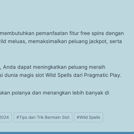
membutuhkan pemanfaatan fitur free spins dengan
 wild meluas, memaksimalkan peluang jackpot, serta
n, Anda dapat meningkatkan peluang meraih
unia magis slot Wild Spells dari Pragmatic Play.
ukan polanya dan menangkan lebih banyak di
2024
#
Tips dan Trik Bermain Slot
#
Wild Spells