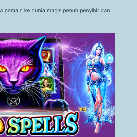
wa pemain ke dunia magis penuh penyihir dan