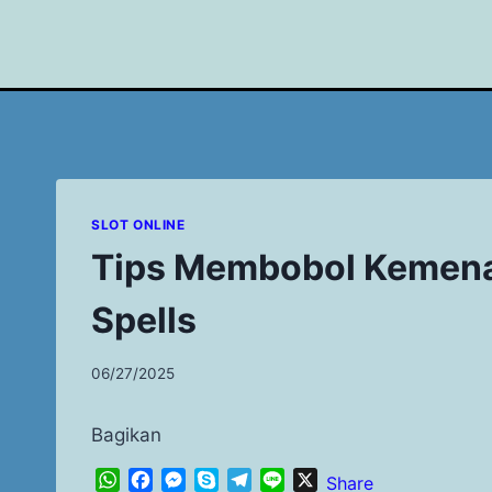
Skip
to
content
SLOT ONLINE
Tips Membobol Kemenan
Spells
06/27/2025
Bagikan
W
F
M
S
T
L
X
Share