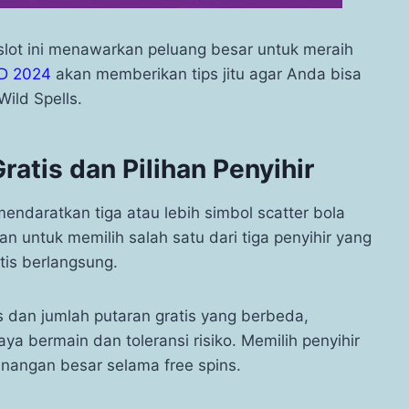
slot ini menawarkan peluang besar untuk meraih
D 2024
akan memberikan tips jitu agar Anda bisa
ild Spells.
ratis dan Pilihan Penyihir
 mendaratkan tiga atau lebih simbol scatter bola
lihan untuk memilih salah satu dari tiga penyihir yang
tis berlangsung.
as dan jumlah putaran gratis yang berbeda,
 bermain dan toleransi risiko. Memilih penyihir
nangan besar selama free spins
.