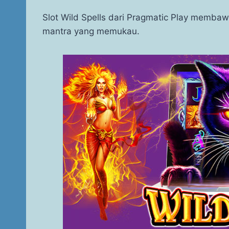
h
a
e
k
e
i
a
c
s
y
l
n
Slot Wild Spells dari Pragmatic Play memba
t
e
s
p
e
e
mantra yang memukau.
s
b
e
e
g
A
o
n
r
p
o
g
a
p
k
e
m
r