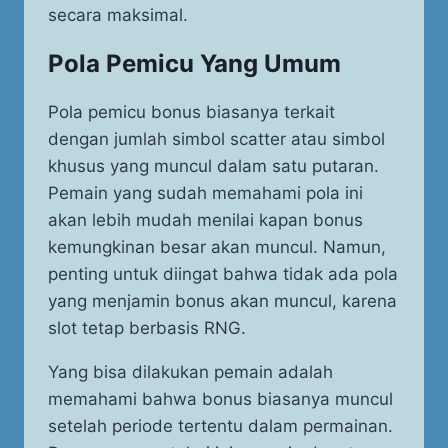
secara maksimal.
Pola Pemicu Yang Umum
Pola pemicu bonus biasanya terkait
dengan jumlah simbol scatter atau simbol
khusus yang muncul dalam satu putaran.
Pemain yang sudah memahami pola ini
akan lebih mudah menilai kapan bonus
kemungkinan besar akan muncul. Namun,
penting untuk diingat bahwa tidak ada pola
yang menjamin bonus akan muncul, karena
slot tetap berbasis RNG.
Yang bisa dilakukan pemain adalah
memahami bahwa bonus biasanya muncul
setelah periode tertentu dalam permainan.