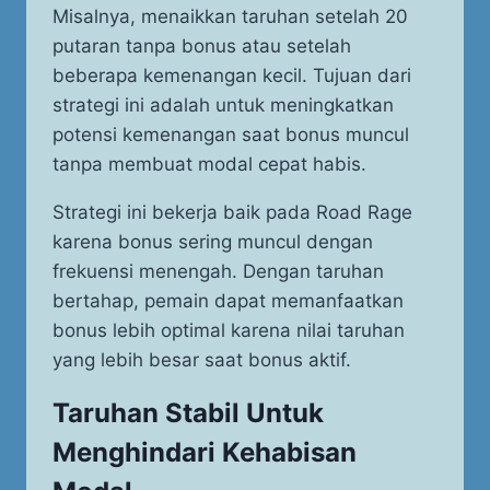
Misalnya, menaikkan taruhan setelah 20
putaran tanpa bonus atau setelah
beberapa kemenangan kecil. Tujuan dari
strategi ini adalah untuk meningkatkan
potensi kemenangan saat bonus muncul
tanpa membuat modal cepat habis.
Strategi ini bekerja baik pada Road Rage
karena bonus sering muncul dengan
frekuensi menengah. Dengan taruhan
bertahap, pemain dapat memanfaatkan
bonus lebih optimal karena nilai taruhan
yang lebih besar saat bonus aktif.
Taruhan Stabil Untuk
Menghindari Kehabisan