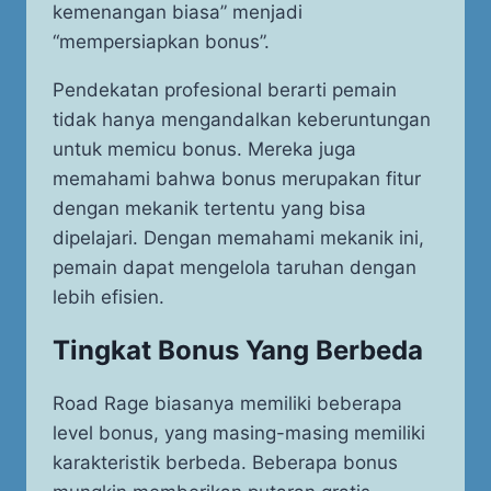
kemenangan biasa” menjadi
“mempersiapkan bonus”.
Pendekatan profesional berarti pemain
tidak hanya mengandalkan keberuntungan
untuk memicu bonus. Mereka juga
memahami bahwa bonus merupakan fitur
dengan mekanik tertentu yang bisa
dipelajari. Dengan memahami mekanik ini,
pemain dapat mengelola taruhan dengan
lebih efisien.
Tingkat Bonus Yang Berbeda
Road Rage biasanya memiliki beberapa
level bonus, yang masing-masing memiliki
karakteristik berbeda. Beberapa bonus