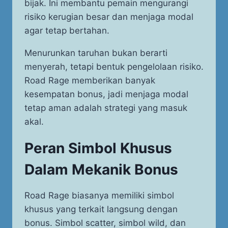
bijak. Ini membantu pemain mengurangi
risiko kerugian besar dan menjaga modal
agar tetap bertahan.
Menurunkan taruhan bukan berarti
menyerah, tetapi bentuk pengelolaan risiko.
Road Rage memberikan banyak
kesempatan bonus, jadi menjaga modal
tetap aman adalah strategi yang masuk
akal.
Peran Simbol Khusus
Dalam Mekanik Bonus
Road Rage biasanya memiliki simbol
khusus yang terkait langsung dengan
bonus. Simbol scatter, simbol wild, dan