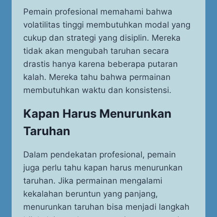
Pemain profesional memahami bahwa
volatilitas tinggi membutuhkan modal yang
cukup dan strategi yang disiplin. Mereka
tidak akan mengubah taruhan secara
drastis hanya karena beberapa putaran
kalah. Mereka tahu bahwa permainan
membutuhkan waktu dan konsistensi.
Kapan Harus Menurunkan
Taruhan
Dalam pendekatan profesional, pemain
juga perlu tahu kapan harus menurunkan
taruhan. Jika permainan mengalami
kekalahan beruntun yang panjang,
menurunkan taruhan bisa menjadi langkah