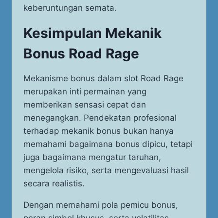
keberuntungan semata.
Kesimpulan Mekanik
Bonus Road Rage
Mekanisme bonus dalam slot Road Rage
merupakan inti permainan yang
memberikan sensasi cepat dan
menegangkan. Pendekatan profesional
terhadap mekanik bonus bukan hanya
memahami bagaimana bonus dipicu, tetapi
juga bagaimana mengatur taruhan,
mengelola risiko, serta mengevaluasi hasil
secara realistis.
Dengan memahami pola pemicu bonus,