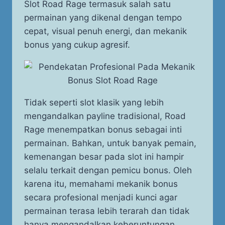
Slot Road Rage termasuk salah satu
permainan yang dikenal dengan tempo
cepat, visual penuh energi, dan mekanik
bonus yang cukup agresif.
Tidak seperti slot klasik yang lebih
mengandalkan payline tradisional, Road
Rage menempatkan bonus sebagai inti
permainan. Bahkan, untuk banyak pemain,
kemenangan besar pada slot ini hampir
selalu terkait dengan pemicu bonus. Oleh
karena itu, memahami mekanik bonus
secara profesional menjadi kunci agar
permainan terasa lebih terarah dan tidak
hanya mengandalkan keberuntungan