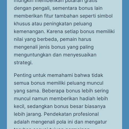
mungkin memberikan putaran gratis
dengan pengali, sementara bonus lain
memberikan fitur tambahan seperti simbol
khusus atau peningkatan peluang
kemenangan. Karena setiap bonus memiliki
nilai yang berbeda, pemain harus
mengenali jenis bonus yang paling
menguntungkan dan menyesuaikan
strategi.
Penting untuk memahami bahwa tidak
semua bonus memiliki peluang muncul
yang sama. Beberapa bonus lebih sering
muncul namun memberikan hadiah lebih
kecil, sedangkan bonus besar biasanya
lebih jarang. Pendekatan profesional
adalah mengenali pola ini dan mengatur