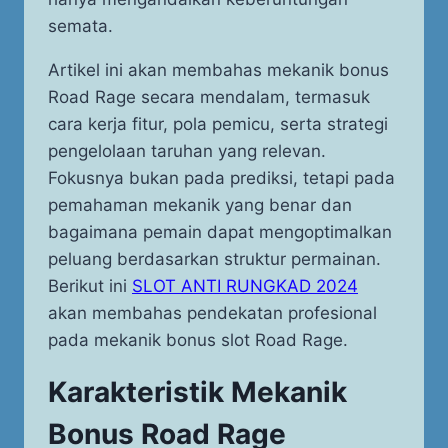
semata.
Artikel ini akan membahas mekanik bonus
Road Rage secara mendalam, termasuk
cara kerja fitur, pola pemicu, serta strategi
pengelolaan taruhan yang relevan.
Fokusnya bukan pada prediksi, tetapi pada
pemahaman mekanik yang benar dan
bagaimana pemain dapat mengoptimalkan
peluang berdasarkan struktur permainan.
Berikut ini
SLOT ANTI RUNGKAD 2024
akan membahas pendekatan profesional
pada mekanik bonus slot Road Rage.
Karakteristik Mekanik
Bonus Road Rage