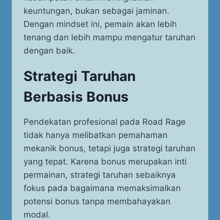
keuntungan, bukan sebagai jaminan.
Dengan mindset ini, pemain akan lebih
tenang dan lebih mampu mengatur taruhan
dengan baik.
Strategi Taruhan
Berbasis Bonus
Pendekatan profesional pada Road Rage
tidak hanya melibatkan pemahaman
mekanik bonus, tetapi juga strategi taruhan
yang tepat. Karena bonus merupakan inti
permainan, strategi taruhan sebaiknya
fokus pada bagaimana memaksimalkan
potensi bonus tanpa membahayakan
modal.