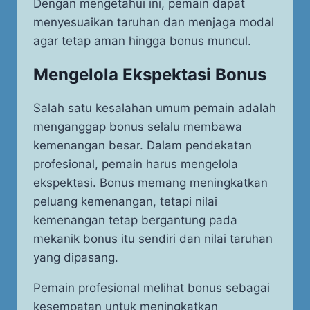
Dengan mengetahui ini, pemain dapat
menyesuaikan taruhan dan menjaga modal
agar tetap aman hingga bonus muncul.
Mengelola Ekspektasi Bonus
Salah satu kesalahan umum pemain adalah
menganggap bonus selalu membawa
kemenangan besar. Dalam pendekatan
profesional, pemain harus mengelola
ekspektasi. Bonus memang meningkatkan
peluang kemenangan, tetapi nilai
kemenangan tetap bergantung pada
mekanik bonus itu sendiri dan nilai taruhan
yang dipasang.
Pemain profesional melihat bonus sebagai
kesempatan untuk meningkatkan