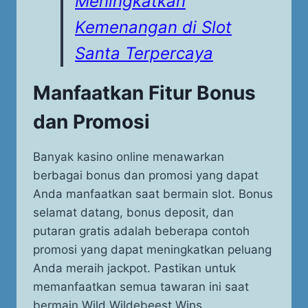
Meningkatkan
Kemenangan di Slot
Santa Terpercaya
Manfaatkan Fitur Bonus
dan Promosi
Banyak kasino online menawarkan
berbagai bonus dan promosi yang dapat
Anda manfaatkan saat bermain slot. Bonus
selamat datang, bonus deposit, dan
putaran gratis adalah beberapa contoh
promosi yang dapat meningkatkan peluang
Anda meraih jackpot. Pastikan untuk
memanfaatkan semua tawaran ini saat
bermain Wild Wildebeest Wins.