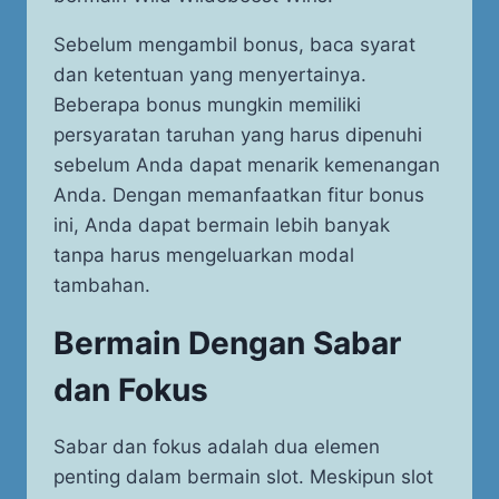
Sebelum mengambil bonus, baca syarat
dan ketentuan yang menyertainya.
Beberapa bonus mungkin memiliki
persyaratan taruhan yang harus dipenuhi
sebelum Anda dapat menarik kemenangan
Anda. Dengan memanfaatkan fitur bonus
ini, Anda dapat bermain lebih banyak
tanpa harus mengeluarkan modal
tambahan.
Bermain Dengan Sabar
dan Fokus
Sabar dan fokus adalah dua elemen
penting dalam bermain slot. Meskipun slot