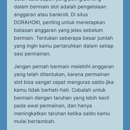
dalam bermain slot adalah pengelolaan
anggaran atau bankroll. Di situs
DORAHOKI, penting untuk menetapkan
batasan anggaran yang jelas sebelum
bermain. Tentukan seberapa besar jumlah
yang ingin kamu pertaruhkan dalam setiap
sesi permainan.
Jangan pernah bermain melebihi anggaran
yang telah ditentukan, karena permainan
slot bisa sangat cepat menguras saldo jika
kamu tidak berhati-hati. Cobalah untuk
bermain dengan taruhan yang lebih kecil
pada awal permainan, dan hanya
meningkatkan taruhan ketika saldo kamu
mulai bertambah.