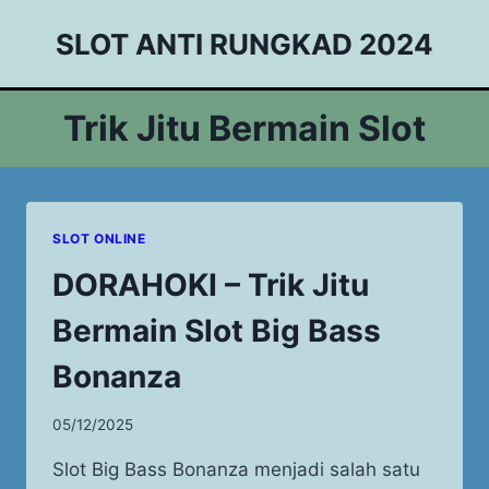
Skip
SLOT ANTI RUNGKAD 2024
to
content
Trik Jitu Bermain Slot
SLOT ONLINE
DORAHOKI – Trik Jitu
Bermain Slot Big Bass
Bonanza
05/12/2025
Slot Big Bass Bonanza menjadi salah satu