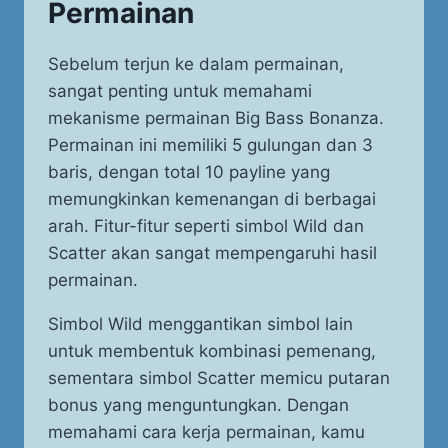
Permainan
Sebelum terjun ke dalam permainan,
sangat penting untuk memahami
mekanisme permainan Big Bass Bonanza.
Permainan ini memiliki 5 gulungan dan 3
baris, dengan total 10 payline yang
memungkinkan kemenangan di berbagai
arah. Fitur-fitur seperti simbol Wild dan
Scatter akan sangat mempengaruhi hasil
permainan.
Simbol Wild menggantikan simbol lain
untuk membentuk kombinasi pemenang,
sementara simbol Scatter memicu putaran
bonus yang menguntungkan. Dengan
memahami cara kerja permainan, kamu