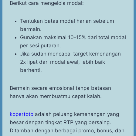
Berikut cara mengelola modal:
Tentukan batas modal harian sebelum
bermain.
Gunakan maksimal 10-15% dari total modal
per sesi putaran.
Jika sudah mencapai target kemenangan
2x lipat dari modal awal, lebih baik
berhenti.
Bermain secara emosional tanpa batasan
hanya akan membuatmu cepat kalah.
kopertoto
adalah peluang kemenangan yang
besar dengan tingkat RTP yang bersaing.
Ditambah dengan berbagai promo, bonus, dan