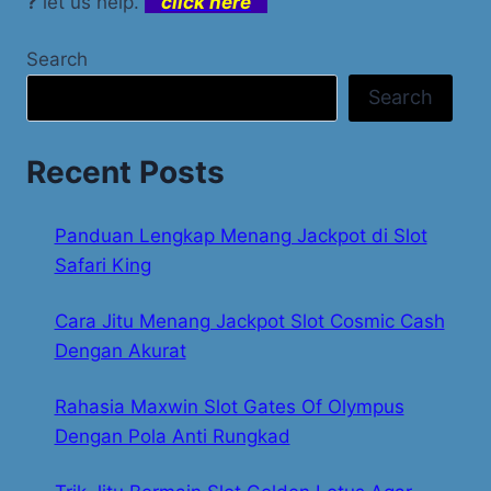
?
let us help.
click here
Search
Search
Recent Posts
Panduan Lengkap Menang Jackpot di Slot
Safari King
Cara Jitu Menang Jackpot Slot Cosmic Cash
Dengan Akurat
Rahasia Maxwin Slot Gates Of Olympus
Dengan Pola Anti Rungkad