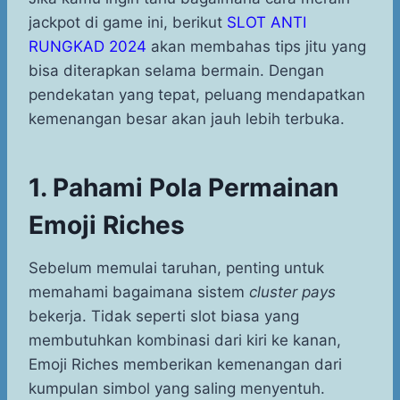
jackpot di game ini, berikut
SLOT ANTI
RUNGKAD 2024
akan membahas tips jitu yang
bisa diterapkan selama bermain. Dengan
pendekatan yang tepat, peluang mendapatkan
kemenangan besar akan jauh lebih terbuka.
1. Pahami Pola Permainan
Emoji Riches
Sebelum memulai taruhan, penting untuk
memahami bagaimana sistem
cluster pays
bekerja. Tidak seperti slot biasa yang
membutuhkan kombinasi dari kiri ke kanan,
Emoji Riches memberikan kemenangan dari
kumpulan simbol yang saling menyentuh.