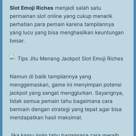
h
a
e
k
e
i
a
c
s
y
l
n
Slot Emoji Riches
menjadi salah satu
t
e
s
p
e
e
permainan slot online yang cukup menarik
s
b
e
e
g
perhatian para pemain karena tampilannya
A
o
n
r
yang lucu yang bisa menghasilkan keuntungan
p
o
g
a
besar.
p
k
e
m
r
Namun di balik tampilannya yang
menggemaskan, game ini menyimpan potensi
jackpot yang sangat menggiurkan. Sayangnya,
tidak semua pemain tahu bagaimana cara
bermain dengan strategi yang tepat agar bisa
mendapatkan hasil maksimal.
Jika kamu ingin tahu bagaimana cara meraih