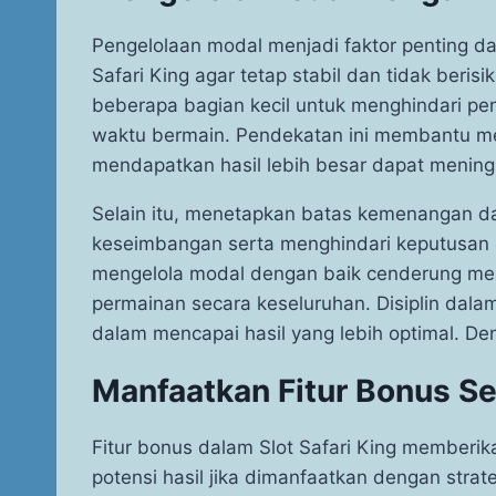
Pengelolaan modal menjadi faktor penting 
Safari King agar tetap stabil dan tidak beri
beberapa bagian kecil untuk menghindari pe
waktu bermain. Pendekatan ini membantu m
mendapatkan hasil lebih besar dapat mening
Selain itu, menetapkan batas kemenangan 
keseimbangan serta menghindari keputusan
mengelola modal dengan baik cenderung memil
permainan secara keseluruhan. Disiplin dal
dalam mencapai hasil yang lebih optimal. Den
Manfaatkan Fitur Bonus S
Fitur bonus dalam Slot Safari King member
potensi hasil jika dimanfaatkan dengan strate