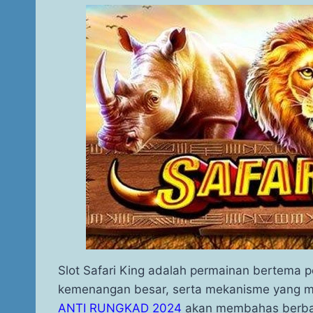
Slot Safari King adalah permainan bertema p
kemenangan besar, serta mekanisme yang mu
ANTI RUNGKAD 2024
akan membahas berbaga