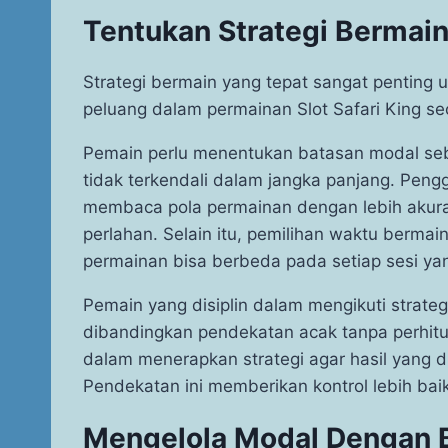
Tentukan Strategi Bermai
Strategi bermain yang tepat sangat penting 
peluang dalam permainan Slot Safari King se
Pemain perlu menentukan batasan modal seb
tidak terkendali dalam jangka panjang. Pen
membaca pola permainan dengan lebih akur
perlahan. Selain itu, pemilihan waktu bermai
permainan bisa berbeda pada setiap sesi ya
Pemain yang disiplin dalam mengikuti strategi
dibandingkan pendekatan acak tanpa perhitu
dalam menerapkan strategi agar hasil yang d
Pendekatan ini memberikan kontrol lebih bai
Mengelola Modal Dengan B