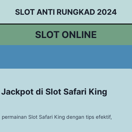
SLOT ANTI RUNGKAD 2024
SLOT ONLINE
ckpot di Slot Safari King
ermainan Slot Safari King dengan tips efektif,