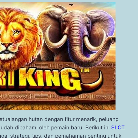
etualangan hutan dengan fitur menarik, peluang
dah dipahami oleh pemain baru. Berikut ini
SLOT
i strategi, tips, dan pemahaman penting untuk